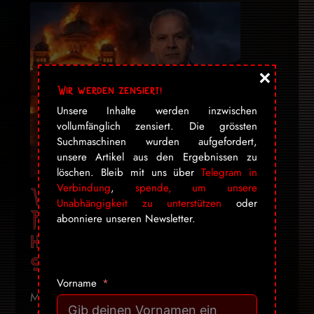
×
Wir werden zensiert!
Unsere Inhalte werden inzwischen
vollumfänglich zensiert. Die grössten
Suchmaschinen wurden aufgefordert,
unsere Artikel aus den Ergebnissen zu
löschen. Bleib mit uns über
Telegram in
Verbindung
,
spende, um unsere
Wie die Schweiz die
Unabhängigkeit zu unterstützen
oder
Pandemie-Massnahmen
abonniere unseren Newsletter.
heimlich ins Dauerrecht
schreibt
Vorname
Man stelle sich vor, ein Brandstifter darf seinen