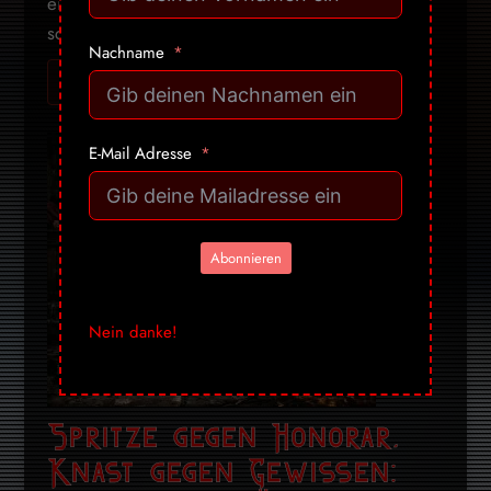
eigenen Brand begutachten, das Protokoll selbst
schreiben und am Schluss das neue ...
Nachname
Ich will mehr! Gib mir alles ➔
E-Mail Adresse
Abonnieren
Nein danke!
Spritze gegen Honorar,
Knast gegen Gewissen: