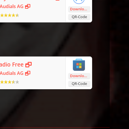
Audials AG
Download
QR-Code
adio Free
Audials AG
Download
QR-Code