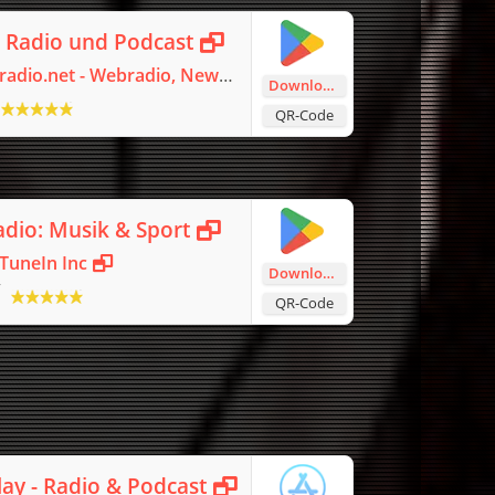
- Radio und Podcast
radio.net - Webradio, News & Podcasts
Download
QR-Code
dio: Musik & Sport
TuneIn Inc
Download
+
QR-Code
lay - Radio & Podcast