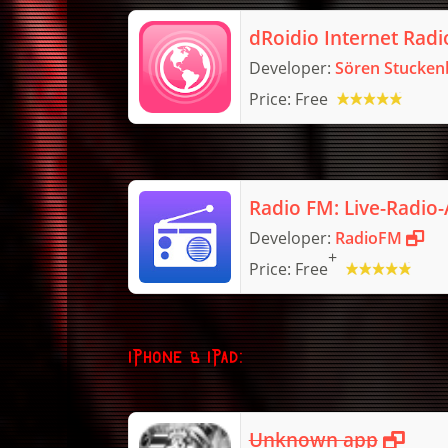
dRoidio Internet Radi
Developer:
Sören Stucken
Price:
Free
Radio FM: Live-Radio
Developer:
RadioFM
+
Price:
Free
iPhone & iPad:
Unknown app