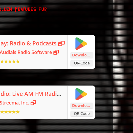
ollen Features für
lay: Radio & Podcasts
Audials Radio Software
Download
QR-Code
Simple Radio: Live AM FM Radio
Streema, Inc.
Download
QR-Code