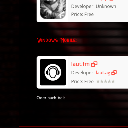
Developer:
Unknown
Price:
Free
Windows Mobile:
laut.fm
Developer:
laut.ag
Price:
Free
Oder auch bei: