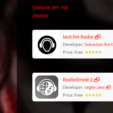
Einfache App für
Android:
laut.fm Radio
Developer:
Sebastian Bar
Price:
Free
RadioDroid 2
Developer:
segler.alex
Price:
Free