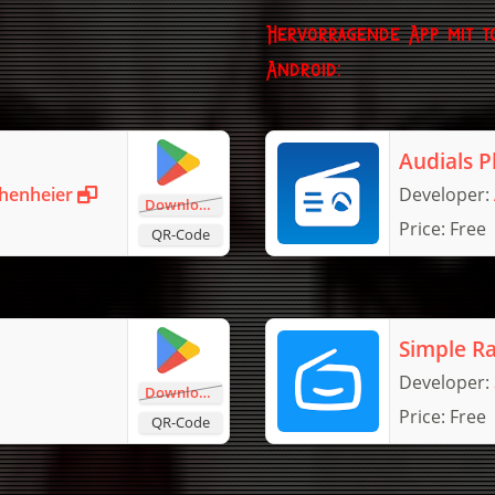
Hervorragende App mit t
Android:
Audials P
thenheier
Developer:
Download
Price:
Free
QR-Code
Developer:
Download
Price:
Free
QR-Code