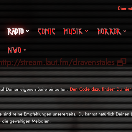
Über m
RADIO
COMIC
MUSIK
HORROR
NWO
http://stream.laut.fm/dravenstales
-
uf Deiner eigenen Seite einbetten.
Den Code dazu findest Du hier
ind reine Empfehlungen unsererseits, Du kannst natürlich Deinen 
 die gewaltigen Melodien.