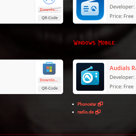
Developer:
Download
Price:
Free
QR-Code
Windows Mobile:
Audials R
Developer:
Download
Price:
Free
QR-Code
Phonostar
radio.de