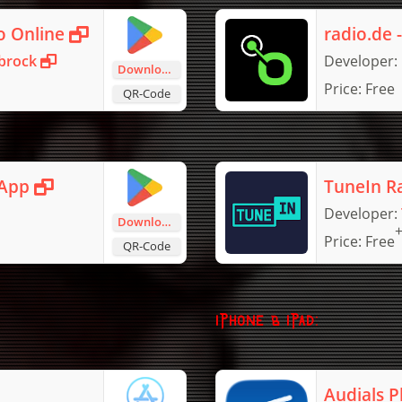
o Online
radio.de 
brock
Developer:
Download
Price:
Free
QR-Code
-App
TuneIn Ra
Developer:
Download
Price:
Free
QR-Code
iPhone & iPad:
Audials P