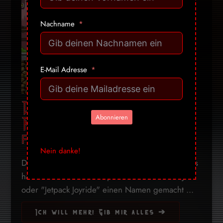
Nachname
E-Mail Adresse
Dan The Man: Jump ’n‘
Abonnieren
Run Game im Retro-Style
für dein Handy
Nein danke!
Die australischen Entwickler von Halfbrick Studios
haben sich bereits mit Spielen wie "Fruit Ninja"
oder "Jetpack Joyride" einen Namen gemacht ...
Ich will mehr! Gib mir alles ➔