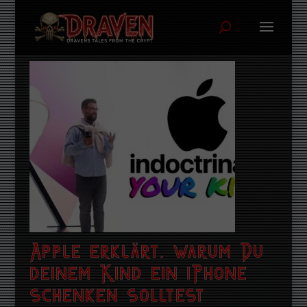
Apple erklärt, warum Du
deinem Kind ein iPhone
schenken solltest