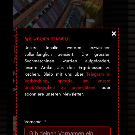
×
Traumberuf Klickfarmer:
Wir werden zensiert!
Ein ganz normaler
Unsere Inhalte werden inzwischen
vollumfänglich zensiert. Die grössten
Arbeitsplatz in China
Suchmaschinen wurden aufgefordert,
unsere Artikel aus den Ergebnissen zu
Je öfter eine App heruntergeladen wird, desto
löschen. Bleib mit uns über
Telegram in
höher ist ihr Ranking und desto mehr Menschen
Verbindung
,
spende, um unsere
Unabhängigkeit zu unterstützen
oder
sehen sie und desto mehr ...
abonniere unseren Newsletter.
Ich will mehr! Gib mir alles ➔
Vorname