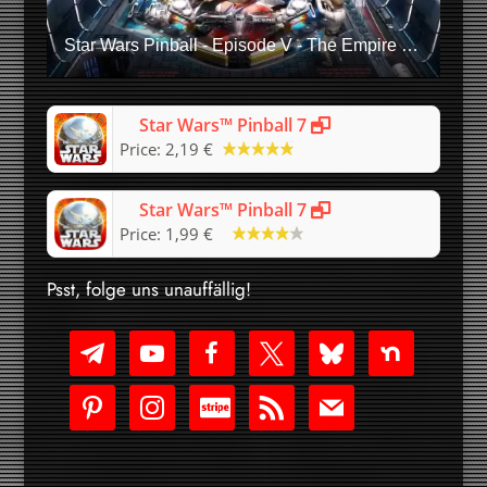
Star Wars Pinball - Episode V - The Empire Strikes Back Table Trailer
Star Wars™ Pinball 7
Price:
2,19 €
Star Wars™ Pinball 7
+
Price:
1,99 €
Psst, folge uns unauffällig!
telegram
youtube-
facebook
x
bluesky
nextdoor
play
pinterest
instagram
cc-
rss
mail
stripe