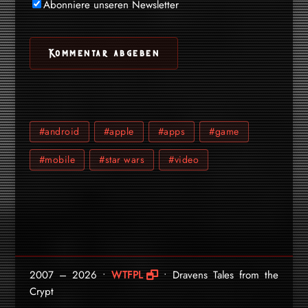
Abonniere unseren Newsletter
#android
#apple
#apps
#game
#mobile
#star wars
#video
2007 – 2026 •
WTFPL
• Dravens Tales from the
Crypt