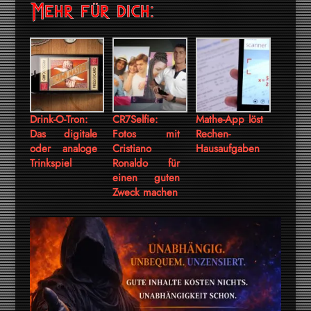
Mehr für dich:
Drink-O-Tron:
CR7Selfie:
Mathe-App löst
Das digitale
Fotos mit
Rechen-
oder analoge
Cristiano
Hausaufgaben
Trinkspiel
Ronaldo für
einen guten
Zweck machen