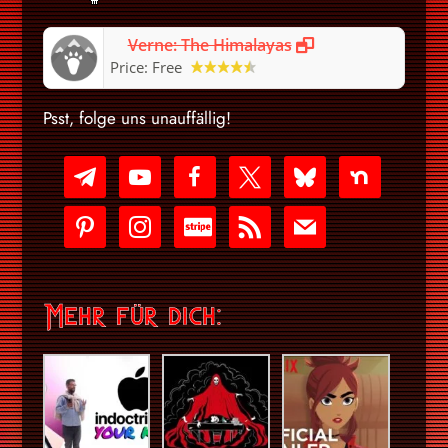
Verne: The Himalayas
Price:
Free
Psst, folge uns unauffällig!
telegram
youtube-
facebook
x
bluesky
nextdoor
play
pinterest
instagram
cc-
rss
mail
stripe
Mehr für dich: