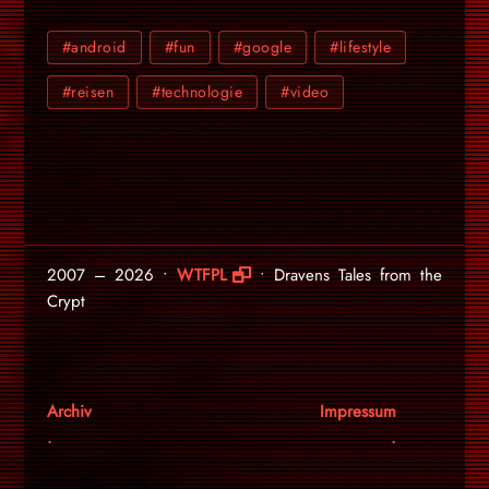
#android
#fun
#google
#lifestyle
#reisen
#technologie
#video
2007 – 2026 •
WTFPL
• Dravens Tales from the
Crypt
Archiv
Impressum
.
.