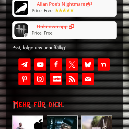
Allan Poe’s Nightmare
Price:
Free
Unknown app
Price:
Free
Psst, folge uns unauffällig!
telegram
youtube-
facebook
x
bluesky
nextdoor
play
pinterest
instagram
cc-
rss
mail
stripe
Mehr für dich: