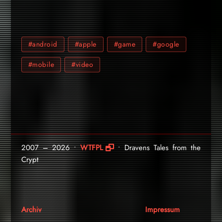
#android
#apple
#game
#google
#mobile
#video
2007 – 2026 •
WTFPL
• Dravens Tales from the
Crypt
Archiv
Impressum
.
.