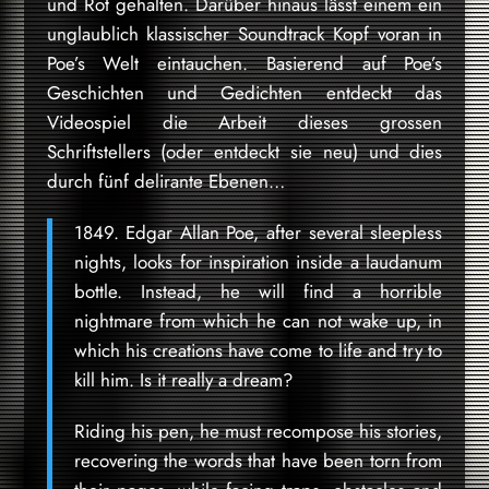
und Rot gehalten. Darüber hinaus lässt einem ein
unglaublich klassischer Soundtrack Kopf voran in
Poe’s Welt eintauchen. Basierend auf Poe’s
Geschichten und Gedichten entdeckt das
Videospiel die Arbeit dieses grossen
Schriftstellers (oder entdeckt sie neu) und dies
durch fünf delirante Ebenen…
1849. Edgar Allan Poe, after several sleepless
nights, looks for inspiration inside a laudanum
bottle. Instead, he will find a horrible
nightmare from which he can not wake up, in
which his creations have come to life and try to
kill him. Is it really a dream?
Riding his pen, he must recompose his stories,
recovering the words that have been torn from