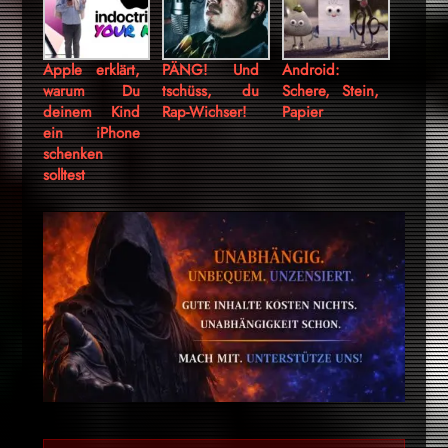
Apple erklärt,
PÄNG! Und
Android:
warum Du
tschüss, du
Schere, Stein,
deinem Kind
Rap-Wichser!
Papier
ein iPhone
schenken
solltest