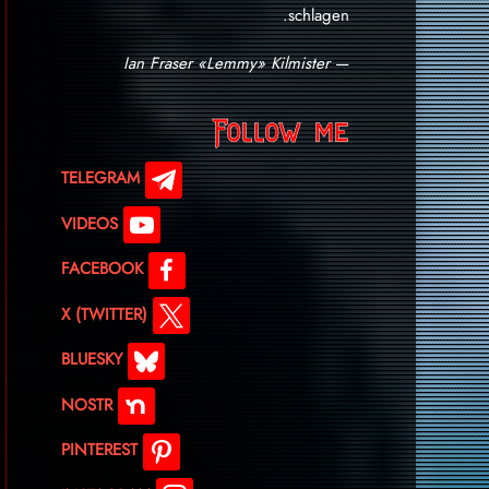
schlagen.
Ian Fraser «Lemmy» Kilmister
—
Follow me
TELEGRAM
VIDEOS
FACEBOOK
X (TWITTER)
BLUESKY
NOSTR
PINTEREST