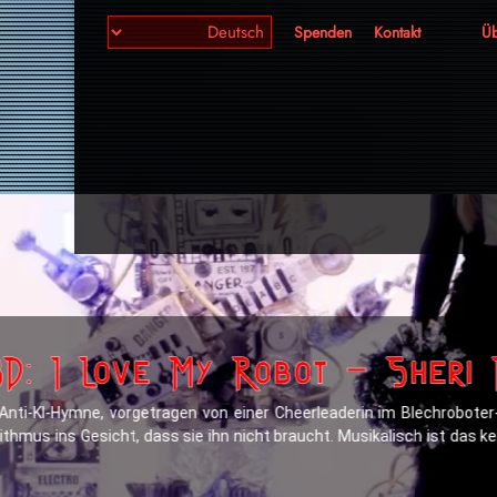
Spenden
Kontakt
Üb
BD: I Love My Robot – Sheri
 Anti-KI-Hymne, vorgetragen von einer Cheerleaderin im Blechrobote
ithmus ins Gesicht, dass sie ihn nicht braucht. Musikalisch ist das 