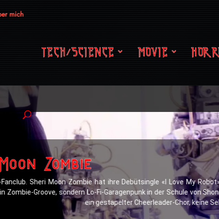
er mich
TECH/SCIENCE
MOVIE
HORR
 Moon Zombie
r-Fanclub. Sheri Moon Zombie hat ihre Debütsingle «I Love My Robot
kein Zombie-Groove, sondern Lo-Fi-Garagenpunk in der Schule von Shon
ein gestapelter Cheerleader-Chor, keine Se