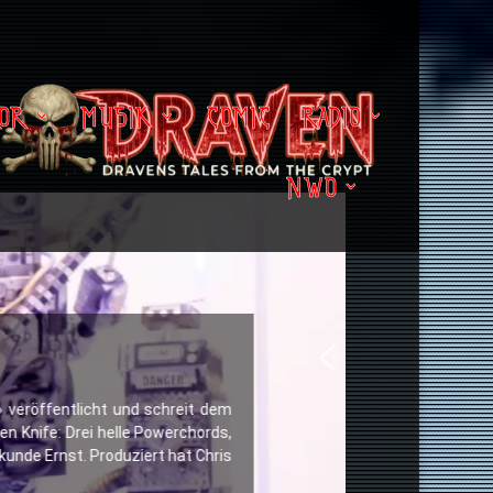
OR
MUSIK
COMIC
RADIO
NWO
» veröffentlicht und schreit dem
en Knife: Drei helle Powerchords,
kunde Ernst. Produziert hat Chris