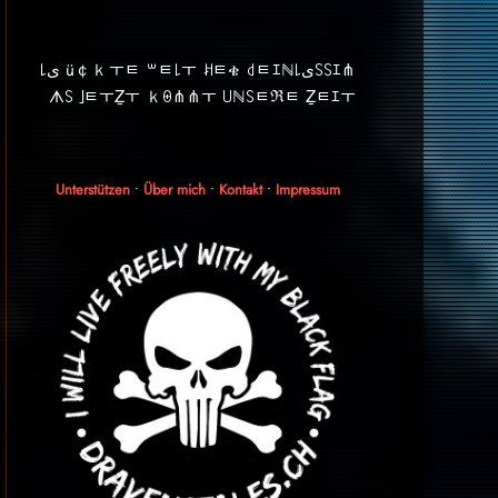
⋔ｴ꒚꒚ﻯ꒒ü￠ｋￓﾼ ꒳ﾼ꒒ￓ ꎧﾼቄ ꒯ﾼｴℕ ﻯ꒒
ᗑ꒚ ｣ﾼￓẔￓ ｋꑙ⋔⋔ￓ ꒤ℕ꒚ﾼℜﾼ Ẕﾼｴￓ
Unterstützen
•
Über mich
•
Kontakt
•
Impressum