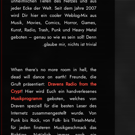
unheimlichen Tiefen des Netzes und aus
jeder Ecke der Welt. Seit dem Jahre 2007
wird Dir hier ein cooler Weblog-Mix aus
Musik, Movies, Comics, Horror, Games,
Kunst, Radio, Trash, Punk und Heavy Metal
geboten – genau so wie es sein soll! Denn
glaube mir, nichts ist trivial.
When there’s no more room in hell, the
dead will dance on earth! Freunde, die
Gruft präsentiert:
Dravens Radio from the
Crypt
! Hier wird Euch ein handverlesenes
Musikprogramm
geboten, welches von
Draven speziell für die besten Leser des
Internetz zu­sammen­ge­stellt wurde. Von
Punk bis Rock, von Folk- bis Thrash-Metal,
für je­den finsteren Mu­sik­ge­schmack das
Rich­tige. Natürlich immer noch ein