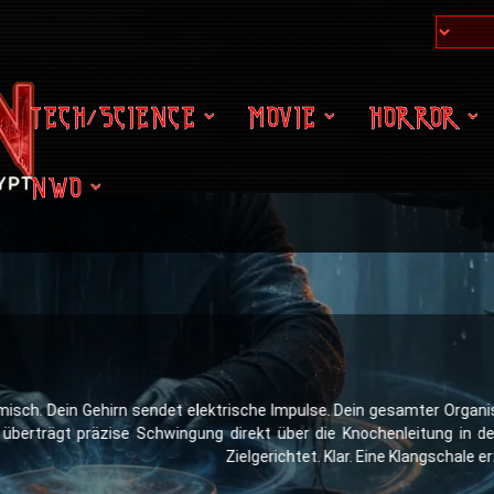
TECH/SCIENCE
MOVIE
HORROR
NWO
h
hmisch. Dein Gehirn sendet elektrische Impulse. Dein gesamter Organ
erträgt präzise Schwingung direkt über die Knochenleitung in dei
Zielgerichtet. Klar. Eine Klangschale 