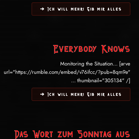
Ich will mehr! Gib mir alles ➔
Everybody Knows
Monitoring the Situation... [arve
url="https://rumble.com/embed/v76ifcc/?pub=8qm9e"
thumbnail="305134" /] ...
Ich will mehr! Gib mir alles ➔
Das Wort zum Sonntag aus