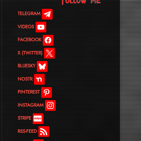
TELEGRAM
VIDEOS
FACEBOOK
X (TWITTER)
BLUESKY
NOSTR
PINTEREST
INSTAGRAM
STRIPE
RSS-FEED