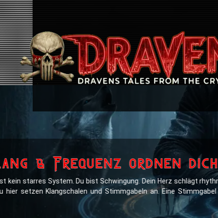
lang & Frequenz ordnen dic
ist kein starres System. Du bist Schwingung. Dein Herz schlägt rhyt
u hier setzen Klangschalen und Stimmgabeln an. Eine Stimmgabel üb