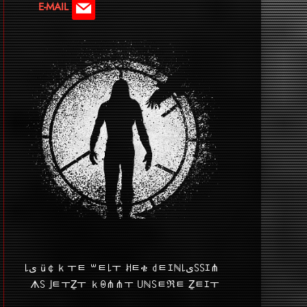
E-MAIL
⋔ｴ꒚꒚ﻯ꒒ü￠ｋￓﾼ ꒳ﾼ꒒ￓ ꎧﾼቄ ꒯ﾼｴℕ ﻯ꒒
ᗑ꒚ ｣ﾼￓẔￓ ｋꑙ⋔⋔ￓ ꒤ℕ꒚ﾼℜﾼ Ẕﾼｴￓ