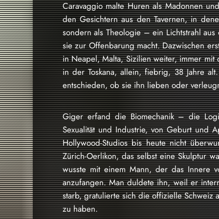
Caravaggio malte Huren als Madonnen und Be
den Gesichtern aus den Tavernen, in denen
sondern als Theologie – ein Lichtstrahl aus 
sie zur Offenbarung macht. Dazwischen ers
in Neapel, Malta, Sizilien weiter, immer mi
in der Toskana, allein, fiebrig, 38 Jahre alt
entschieden, ob sie ihn lieben oder verleugn
Giger erfand die Biomechanik – die Log
Sexualität und Industrie, von Geburt und 
Hollywood-Studios bis heute nicht überw
Zürich-Oerlikon, das selbst eine Skulptur w
wusste mit einem Mann, der das Innere vo
anzufangen. Man duldete ihn, weil er intern
starb, gratulierte sich die offizielle Schwei
zu haben.