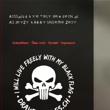
⋔ｴ꒚꒚ﻯ꒒ü￠ｋￓﾼ ꒳ﾼ꒒ￓ ꎧﾼቄ ꒯ﾼｴℕ ﻯ꒒
ᗑ꒚ ｣ﾼￓẔￓ ｋꑙ⋔⋔ￓ ꒤ℕ꒚ﾼℜﾼ Ẕﾼｴￓ
Unterstützen
•
Über mich
•
Kontakt
•
Impressum