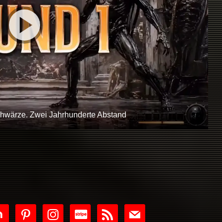
chwärze. Zwei Jahrhunderte Abstand
tdoor
pinterest
instagram
cc-
rss
mail