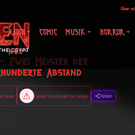
Über m
RADIO
COMIC
MUSIK
HORROR
NWO
 – Zwei Meister der
rhunderte Abstand
Teilen