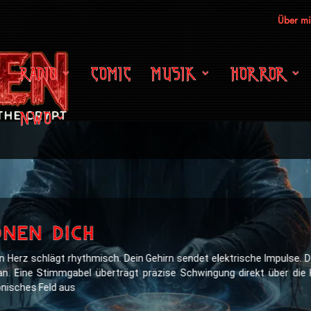
Über m
RADIO
COMIC
MUSIK
HORROR
NWO
nen dich
in Herz schlägt rhythmisch. Dein Gehirn sendet elektrische Impulse.
. Eine Stimmgabel überträgt präzise Schwingung direkt über die Kn
onisches Feld aus