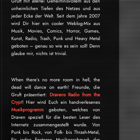
Gruft mit allerlei Geheimnisvollem aus den
unheimlichen Tiefen des Netzes und aus
jeder Ecke der Welt. Seit dem Jahre 2007
wird Dir hier ein cooler Weblog-Mix aus
Musik, Movies, Comics, Horror, Games,
Kunst, Radio, Trash, Punk und Heavy Metal
geboten – genau so wie es sein soll! Denn
glaube mir, nichts ist trivial.
When there’s no more room in hell, the
dead will dance on earth! Freunde, die
Gruft präsentiert:
Dravens Radio from the
Crypt
! Hier wird Euch ein handverlesenes
Musikprogramm
geboten, welches von
Draven speziell für die besten Leser des
Internetz zu­sammen­ge­stellt wurde. Von
Punk bis Rock, von Folk- bis Thrash-Metal,
für je­den finsteren Mu­sik­ge­schmack das