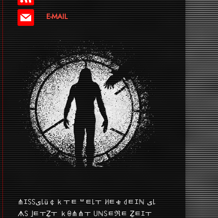
E-MAIL
⋔ｴ꒚꒚ﻯ꒒ü￠ｋￓﾼ ꒳ﾼ꒒ￓ ꎧﾼቄ ꒯ﾼｴℕ ﻯ꒒
ᗑ꒚ ｣ﾼￓẔￓ ｋꑙ⋔⋔ￓ ꒤ℕ꒚ﾼℜﾼ Ẕﾼｴￓ