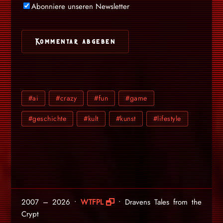
Abonniere unseren Newsletter
#ai
#crazy
#fun
#game
#geschichte
#kult
#kunst
#lifestyle
2007 – 2026 •
WTFPL
• Dravens Tales from the
Crypt