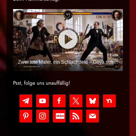
Zwei tote Maler, ein Schlachtfeld – Goya schlägt Kandinsky?
Psst, folge uns unauffällig!
telegram
youtube-
facebook
x
bluesky
nextdoor
play
pinterest
instagram
cc-
rss
mail
stripe