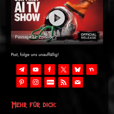
Passage 12: Episode 2
Psst, folge uns unauffällig!
telegram
youtube-
facebook
x
bluesky
nextdoor
play
pinterest
instagram
cc-
rss
mail
stripe
Mehr für dich: