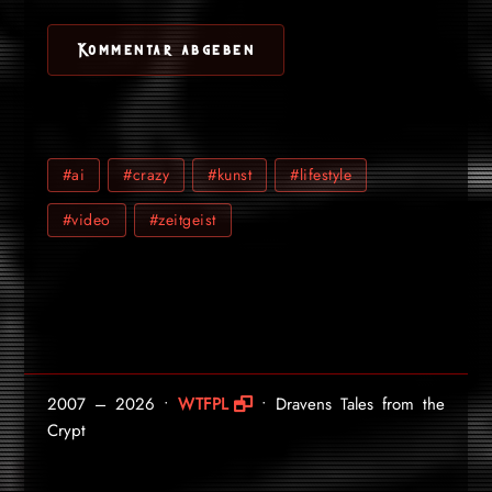
#ai
#crazy
#kunst
#lifestyle
#video
#zeitgeist
2007 – 2026 •
WTFPL
• Dravens Tales from the
Crypt