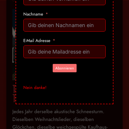
Nachname
E-Mail Adresse
Abonnieren
DBD: Mongolian Jingle
Nein danke!
Bells – Ummet Ozcan
Jedes Jahr derselbe akustische Schneesturm.
Dieselben Weihnachtslieder, dieselben
Glöckchen, dieselbe weichgespülte Kaufhaus-