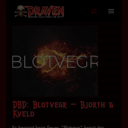
DBD: Blotvegr – Bjorth &
Kveld
Es beginnt beim Feuer. "Blotvegr" heisst der