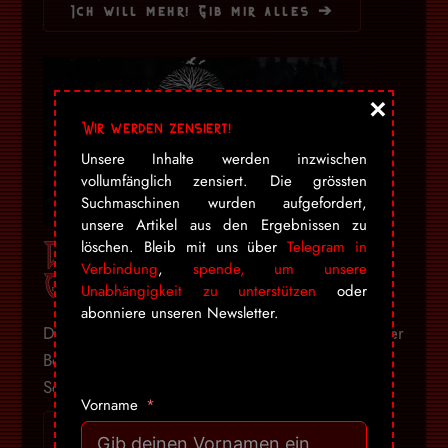
Ich will mehr! Gib mir alles ➔
×
Wir werden zensiert!
Unsere Inhalte werden inzwischen
vollumfänglich zensiert. Die grössten
Suchmaschinen wurden aufgefordert,
unsere Artikel aus den Ergebnissen zu
DBD: Legacy –
löschen. Bleib mit uns über
Telegram in
Verbindung
,
spende, um unsere
Galdorcraeft
Unabhängigkeit zu unterstützen
oder
abonniere unseren Newsletter.
Die Hörner sind geblasen, die Runen glühen, der
Boden bebt. Grimfrost zieht das Schwert aus der
Scheide und entfesselt Galdorcraeft ...
Vorname
Ich will mehr! Gib mir alles ➔