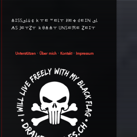
⋔ｴ꒚꒚ﻯ꒒ü￠ｋￓﾼ ꒳ﾼ꒒ￓ ꎧﾼቄ ꒯ﾼｴℕ ﻯ꒒
ᗑ꒚ ｣ﾼￓẔￓ ｋꑙ⋔⋔ￓ ꒤ℕ꒚ﾼℜﾼ Ẕﾼｴￓ
Unterstützen
•
Über mich
•
Kontakt
•
Impressum