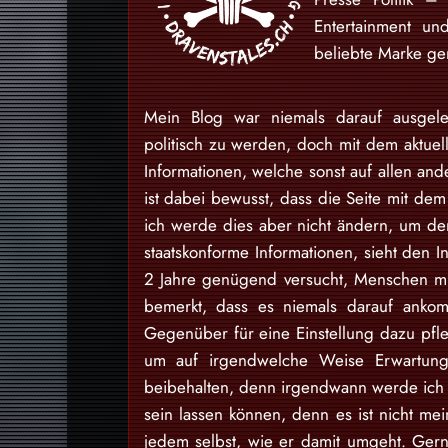
Entertainment u
beliebte Marke gem
Mein Blog war niemals darauf ausgele
politisch zu werden, doch mit dem aktuell
Informationen, welche sonst auf allen and
ist dabei bewusst, dass die Seite mit dem 
ich werde dies aber nicht ändern, um den
staatskonforme Informationen, sieht den I
2 Jahre genügend versucht, Menschen mit
bemerkt, dass es niemals darauf ankom
Gegenüber für eine Einstellung dazu pfl
um auf irgendwelche Weise Erwartung
beibehalten, denn irgendwann werde ich d
sein lassen können, denn es ist nicht m
jedem selbst, wie er damit umgeht. Gern