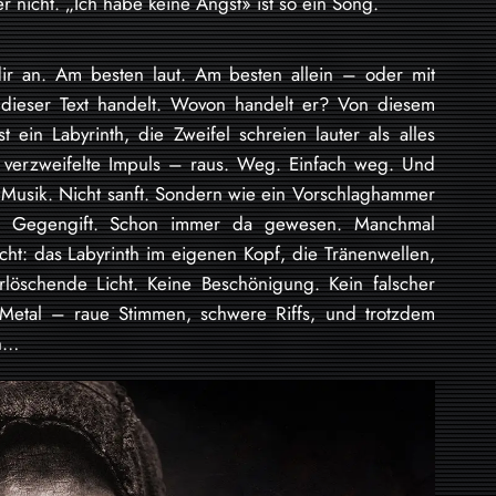
 nicht. „Ich habe keine Angst» ist so ein Song.
 dir an. Am besten laut. Am besten allein – oder mit
ieser Text handelt. Wovon handelt er? Von diesem
ein Labyrinth, die Zweifel schreien lauter als alles
er verzweifelte Impuls – raus. Weg. Einfach weg. Und
h Musik. Nicht sanft. Sondern wie ein Vorschlaghammer
as Gegengift. Schon immer da gewesen. Manchmal
cht: das Labyrinth im eigenen Kopf, die Tränenwellen,
rlöschende Licht. Keine Beschönigung. Kein falscher
lk-Metal – raue Stimmen, schwere Riffs, und trotzdem
ch…