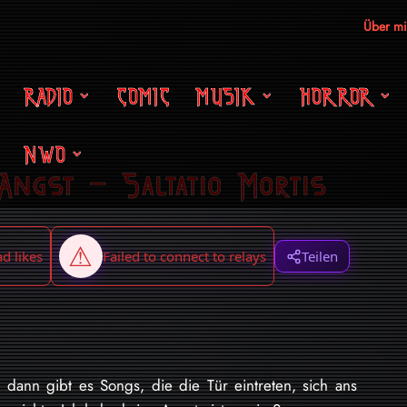
Über m
RADIO
COMIC
MUSIK
HORROR
NWO
Angst – Saltatio Mortis
Teilen
 dann gibt es Songs, die die Tür eintreten, sich ans