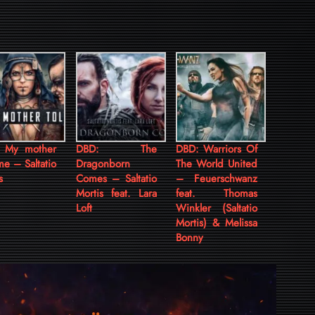
 My mother
DBD: The
DBD: Warriors Of
me – Saltatio
Dragonborn
The World United
s
Comes – Saltatio
– Feuerschwanz
Mortis feat. Lara
feat. Thomas
Loft
Winkler (Saltatio
Mortis) & Melissa
Bonny