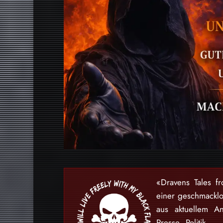
«Dravens Tales f
einer geschmackl
aus aktuellem An
Presse Politik –