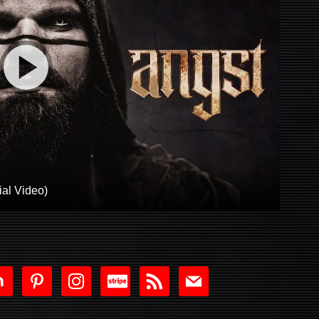
ial Video)
tdoor
pinterest
instagram
cc-
rss
mail
stripe