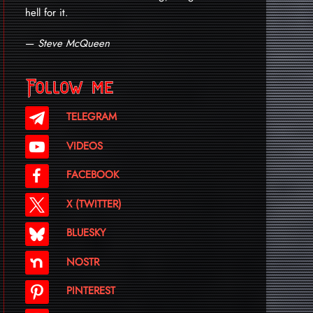
hell for it.
—
Steve McQueen
Follow me
TELEGRAM
VIDEOS
FACEBOOK
X (TWITTER)
BLUESKY
NOSTR
PINTEREST