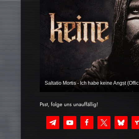
Saltatio Mortis - Ich habe keine Angst (Offic
Psst, folge uns unauffällig!
telegram
youtube-
facebook
x
bluesky
nex
play