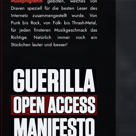
Musikprogramm
geboten, welches von
Draven speziell für die besten Leser des
Internetz zu­sammen­ge­stellt wurde. Von
Punk bis Rock, von Folk- bis Thrash-Metal,
für je­den finsteren Mu­sik­ge­schmack das
Rich­tige. Natürlich immer noch ein
Stückchen lauter und besser!