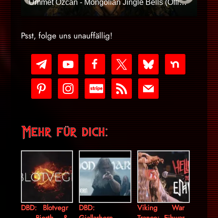
Ummet Ozcan - Mongolian Jingle Bells (Official Music Video)
Psst, folge uns unauffällig!
telegram
youtube-
facebook
x
bluesky
nextdoor
play
pinterest
instagram
cc-
rss
mail
stripe
Mehr für dich:
DBD: Blotvegr
DBD:
Viking War
– Bjorth &
Gjallarhorn –
Trance: Eihwar