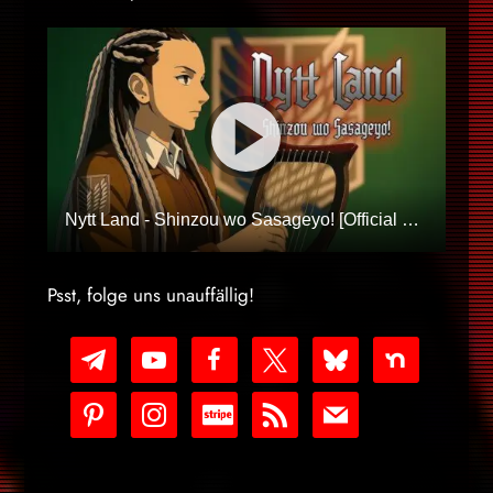
Nytt Land - Shinzou wo Sasageyo! [Official Visualizer]
Psst, folge uns unauffällig!
telegram
youtube-
facebook
x
bluesky
nextdoor
play
pinterest
instagram
cc-
rss
mail
stripe