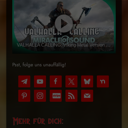
VALHALLA CALLING: Viking Metal Version by Miracle Of Sound
Psst, folge uns unauffällig!
telegram
youtube-
facebook
x
bluesky
nextdoor
play
pinterest
instagram
cc-
rss
mail
stripe
Mehr für dich: