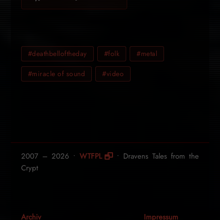
#deathbelloftheday
#folk
#metal
#miracle of sound
#video
2007 – 2026 •
WTFPL
• Dravens Tales from the
Crypt
Archiv
Impressum