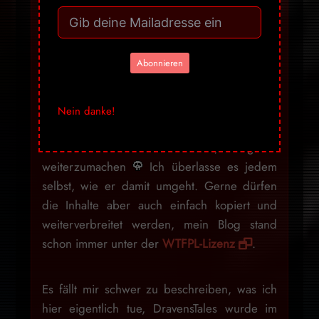
Gegenüber für eine Einstellung dazu pflegt.
Ich will niemandem Honig ums Maul
schmieren, um auf irgendwelche Weise
Abonnieren
Erwartungen zu erfüllen, daher werde ich
dieses Design beibehalten, denn irgendwann
werde ich diese politischen Statements
Nein danke!
hoffentlich auch wieder sein lassen können,
denn es ist nicht mein Ziel, ewig so
weiterzumachen
Ich überlasse es jedem
selbst, wie er damit umgeht. Gerne dürfen
die Inhalte aber auch einfach kopiert und
weiterverbreitet werden, mein Blog stand
schon immer unter der
WTFPL-Lizenz
.
Es fällt mir schwer zu beschreiben, was ich
hier eigentlich tue, DravensTales wurde im