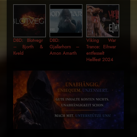
DBD: Blotvegr
DBD:
Viking War
– Bjorth &
Gjallarhorn –
Trance: Eihwar
Kveld
Amon Amarth
entfesselt
Hellfest 2024