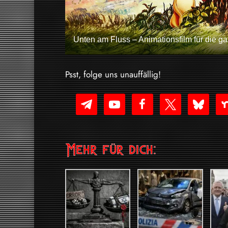
Unten am Fluss – Animationsfilm für die g
Psst, folge uns unauffällig!
telegram
youtube-
facebook
x
bluesky
nex
play
Mehr für dich: