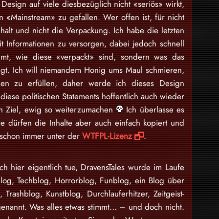
Design auf viele diesbezüglich nicht «seriös» wirkt,
 «Mainstream» zu gefallen. Wer offen ist, für nicht
nhalt und nicht die Verpackung. Ich habe die letzten
 Informationen zu versorgen, dabei jedoch schnell
mt, wie diese «verpackt» sind, sondern was das
egt. Ich will niemandem Honig ums Maul schmieren,
en zu erfüllen, daher werde ich dieses Design
iese politischen Statements hoffentlich auch wieder
ein Ziel, ewig so weiterzumachen
Ich überlasse es
e dürfen die Inhalte aber auch einfach kopiert und
d schon immer unter der
WTFPL-Lizenz
.
ch hier eigentlich tue, DravensTales wurde im Laufe
blog, Techblog, Horrorblog, Funblog, ein Blog über
n, Trashblog, Kunstblog, Durchlauferhitzer, Zeitgeist-
enannt. Was alles etwas stimmt… – und doch nicht.