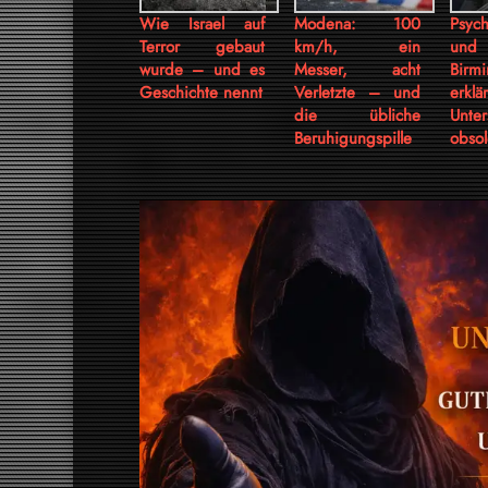
Wie Israel auf
Modena: 100
Psyc
Terror gebaut
km/h, ein
und 
wurde – und es
Messer, acht
Birm
Geschichte nennt
Verletzte – und
erk
die übliche
Unte
Beruhigungspille
obsol