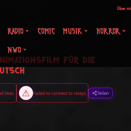
Über m
RADIO
COMIC
MUSIK
HORROR
NWO
imationsfilm für die
eutsch
Teilen