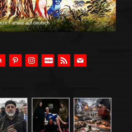
anze Familie auf deutsch
tdoor
pinterest
instagram
cc-
rss
mail
stripe