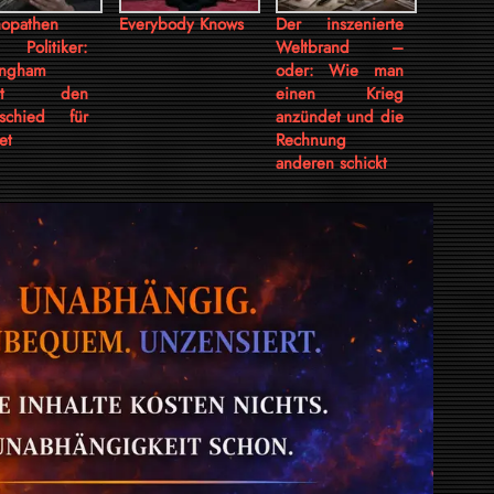
hopathen
Everybody Knows
Der inszenierte
Politiker:
Weltbrand –
ingham
oder: Wie man
lärt den
einen Krieg
rschied für
anzündet und die
et
Rechnung
anderen schickt