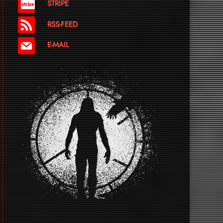
STRIPE
RSS-FEED
E-MAIL