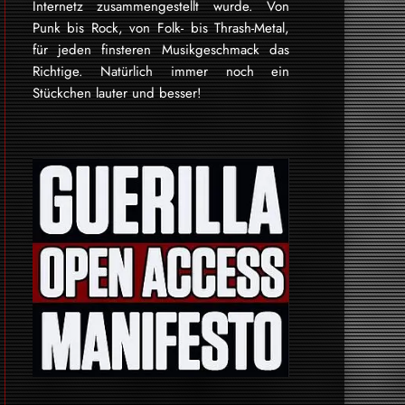
Internetz zu­sammen­ge­stellt wurde. Von
Punk bis Rock, von Folk- bis Thrash-Metal,
für je­den finsteren Mu­sik­ge­schmack das
Rich­tige. Natürlich immer noch ein
Stückchen lauter und besser!