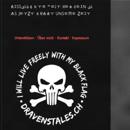
⋔ｴ꒚꒚ﻯ꒒ü￠ｋￓﾼ ꒳ﾼ꒒ￓ ꎧﾼቄ ꒯ﾼｴℕ ﻯ꒒
ᗑ꒚ ｣ﾼￓẔￓ ｋꑙ⋔⋔ￓ ꒤ℕ꒚ﾼℜﾼ Ẕﾼｴￓ
Unterstützen
•
Über mich
•
Kontakt
•
Impressum