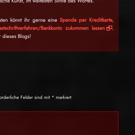
sche Kunst, im weitesten Sinne des Wortes.
sten könnt ihr gerne eine
Spende per Kreditkarte,
stschriftverfahren/Bankkonto zukommen lassen
.
r dieses Blogs!
forderliche Felder sind mit
*
markiert