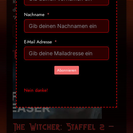
Rosa Salazar ist für viele nur das Mädchen mit
den grossen Kulleraugen aus Robert Rodriguez'
Nachname
"Alita: Battle Angel". Aber es ...
Ich will mehr! Gib mir alles ➔
E-Mail Adresse
Abonnieren
Nein danke!
The Witcher: Staffel 2 –