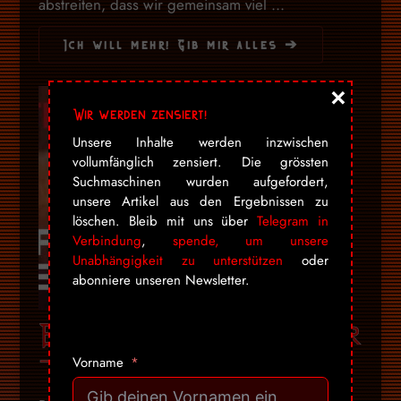
abstreiten, dass wir gemeinsam viel ...
Ich will mehr! Gib mir alles ➔
×
Wir werden zensiert!
Unsere Inhalte werden inzwischen
vollumfänglich zensiert. Die grössten
Suchmaschinen wurden aufgefordert,
unsere Artikel aus den Ergebnissen zu
löschen. Bleib mit uns über
Telegram in
Verbindung
,
spende, um unsere
Unabhängigkeit zu unterstützen
oder
abonniere unseren Newsletter.
Brand New Cherry Flavor
– Trailer
Vorname