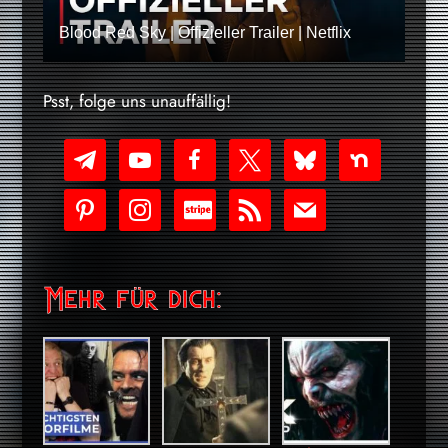
Blood Red Sky | Offizieller Trailer | Netflix
Psst, folge uns unauffällig!
telegram
youtube-
facebook
x
bluesky
nextdoor
play
pinterest
instagram
cc-
rss
mail
stripe
Mehr für dich: