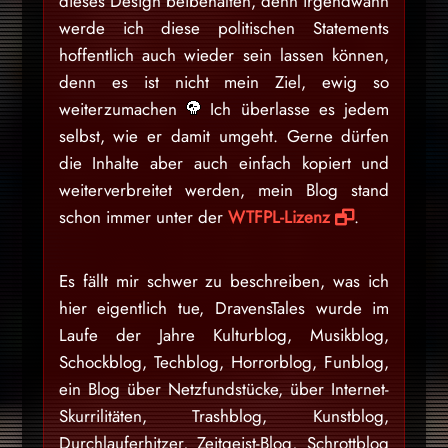
dieses Design beibehalten, denn irgendwann
werde ich diese politischen Statements
hoffentlich auch wieder sein lassen können,
denn es ist nicht mein Ziel, ewig so
weiterzumachen
Ich überlasse es jedem
selbst, wie er damit umgeht. Gerne dürfen
die Inhalte aber auch einfach kopiert und
weiterverbreitet werden, mein Blog stand
schon immer unter der
WTFPL-Lizenz
.
Es fällt mir schwer zu beschreiben, was ich
hier eigentlich tue, DravensTales wurde im
Laufe der Jahre Kulturblog, Musikblog,
Schockblog, Techblog, Horrorblog, Funblog,
ein Blog über Netzfundstücke, über Internet-
Skurrilitäten, Trashblog, Kunstblog,
Durchlauferhitzer, Zeitgeist-Blog, Schrottblog