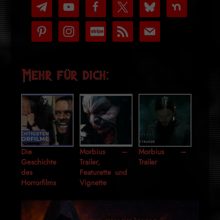
telegram
youtube-
facebook
x
bluesky
nextdoor
play
pinterest
instagram
cc-
rss
mail
stripe
Mehr für dich:
Die
Morbius –
Morbius –
Geschichte
Trailer,
Trailer
des
Featurette und
Horrorfilms
Vignette