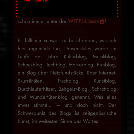
die Inhalte aber auch einfach kopiert und
weiterverbreitet werden, mein Blog stand
schon immer unter der
WTFPL-Lizenz
.
Es fällt mir schwer zu beschreiben, was ich
hier eigentlich tue, DravensTales wurde im
Laufe der Jahre Kulturblog, Musikblog,
Schockblog, Techblog, Horrorblog, Funblog,
ein Blog über Netzfundstücke, über Internet-
Skurrilitäten, Trashblog, Kunstblog,
Durchlauferhitzer, Zeitgeist-Blog, Schrottblog
und Wundertütenblog genannt. Was alles
etwas stimmt… – und doch nicht. Der
Schwerpunkt des Blogs ist zeitgenössische
Kunst, im weitesten Sinne des Wortes.