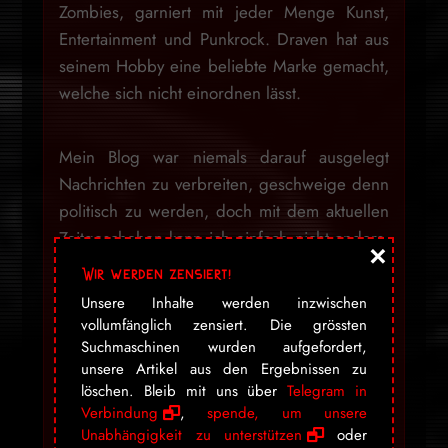
Zombies, garniert mit jeder Menge Kunst,
Entertainment und Punkrock. Draven hat aus
seinem Hobby eine beliebte Marke gemacht,
welche sich nicht einordnen lässt.
Mein Blog war niemals darauf ausgelegt
Nachrichten zu verbreiten, geschweige denn
politisch zu werden, doch mit dem aktuellen
Zeitgeschehen kann ich einfach nicht anders,
×
als Informationen, welche sonst auf allen
Wir werden zensiert!
anderen Kanälen zensiert werden, hier
Unsere Inhalte werden inzwischen
festzuhalten. Mir ist dabei bewusst, dass die
vollumfänglich zensiert. Die grössten
Seite mit dem Design auf viele diesbezüglich
Suchmaschinen wurden aufgefordert,
unsere Artikel aus den Ergebnissen zu
nicht «seriös» wirkt, ich werde dies aber
löschen. Bleib mit uns über
Telegram in
nicht ändern, um den «Mainstream» zu
Verbindung
,
spende, um unsere
gefallen. Wer offen ist, für nicht
Unabhängigkeit zu unterstützen
oder