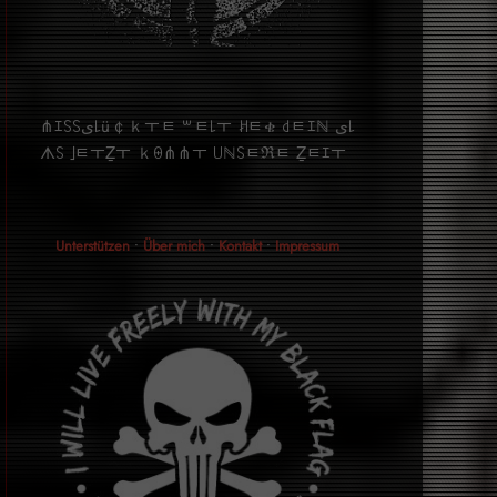
⋔ｴ꒚꒚ﻯ꒒ü￠ｋￓﾼ ꒳ﾼ꒒ￓ ꎧﾼቄ ꒯ﾼｴℕ ﻯ꒒
ᗑ꒚ ｣ﾼￓẔￓ ｋꑙ⋔⋔ￓ ꒤ℕ꒚ﾼℜﾼ Ẕﾼｴￓ
Unterstützen
•
Über mich
•
Kontakt
•
Impressum