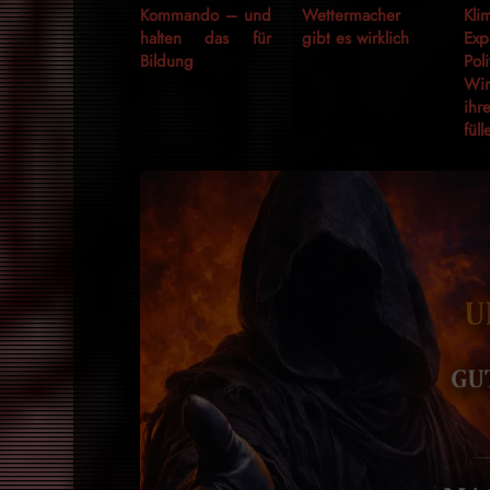
Kommando – und
Wettermacher
Kli
halten das für
gibt es wirklich
Ex
Bildung
Po
Wi
ihr
füll