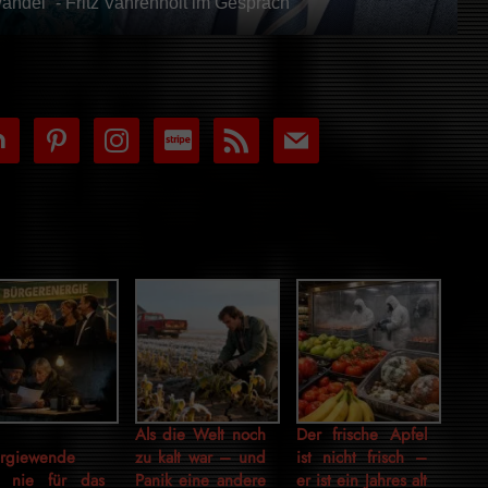
ndel“ - Fritz Vahrenholt im Gespräch
tdoor
pinterest
instagram
cc-
rss
mail
stripe
Als die Welt noch
Der frische Apfel
rgiewende
zu kalt war – und
ist nicht frisch –
 nie für das
Panik eine andere
er ist ein Jahres alt