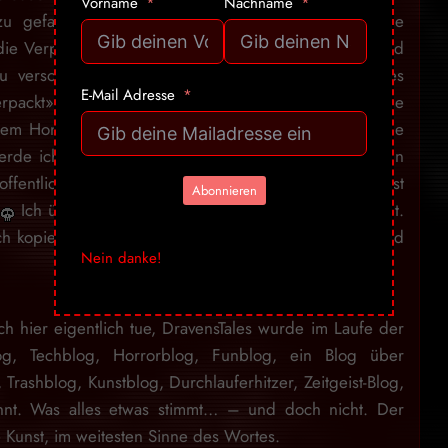
Vorname
Nachname
 gefallen. Wer offen ist, für nicht staatskonforme
t die Verpackung. Ich habe die letzten 2 Jahre genügend
zu versorgen, dabei jedoch schnell bemerkt, dass es
E-Mail Adresse
erpackt» sind, sondern was das Gegenüber für eine
andem Honig ums Maul schmieren, um auf irgendwelche
erde ich dieses Design beibehalten, denn irgendwann
offentlich auch wieder sein lassen können, denn es ist
Abonnieren
n
Ich überlasse es jedem selbst, wie er damit umgeht.
ch kopiert und weiterverbreitet werden, mein Blog stand
Nein danke!
ch hier eigentlich tue, DravensTales wurde im Laufe der
log, Techblog, Horrorblog, Funblog, ein Blog über
, Trashblog, Kunstblog, Durchlauferhitzer, Zeitgeist-Blog,
nnt. Was alles etwas stimmt… – und doch nicht. Der
 Kunst, im weitesten Sinne des Wortes.