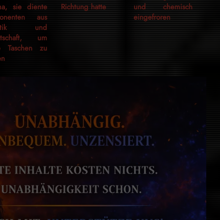
ma, sie diente
Richtung hatte
und chemisch
ponenten aus
eingefroren
litik und
rtschaft, um
e Taschen zu
en