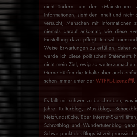
nicht ändern, um den «Mainstream» zu
Informationen, sieht den Inhalt und nich
versucht, Menschen mit Informationen 
niemals darauf ankommt, wie diese «v
Einstellung dazu pflegt. Ich will niem
Weise Erwartungen zu erfüllen, daher w
werde ich diese politischen Statements h
nicht mein Ziel, ewig so weiterzumache
Gerne dürfen die Inhalte aber auch einfa
schon immer unter der
WTFPL-Lizenz
.
Es fällt mir schwer zu beschreiben, was i
Jahre Kulturblog, Musikblog, Schockb
Netzfundstücke, über Internet-Skurrilitäten
Schrottblog und Wundertütenblog gena
Schwerpunkt des Blogs ist zeitgenössische