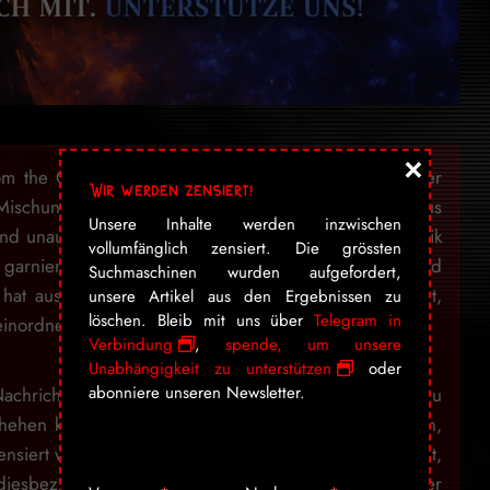
×
om the Crypt» bezaubert seit über 15 Jahren mit einer
Wir werden zensiert!
Mischung aus Humor, seriösem Journalismus – aus
Unsere Inhalte werden inzwischen
und unausgewogener Berichterstattung der Presse Politik
vollumfänglich zensiert. Die grössten
garniert mit jeder Menge Kunst, Entertainment und
Suchmaschinen wurden aufgefordert,
 hat aus seinem Hobby eine beliebte Marke gemacht,
unsere Artikel aus den Ergebnissen zu
löschen. Bleib mit uns über
Telegram in
einordnen lässt.
Verbindung
,
spende, um unsere
Unabhängigkeit zu unterstützen
oder
abonniere unseren Newsletter.
achrichten zu verbreiten, geschweige denn politisch zu
ehen kann ich einfach nicht anders, als Informationen,
nsiert werden, hier festzuhalten. Mir ist dabei bewusst,
diesbezüglich nicht «seriös» wirkt, ich werde dies aber