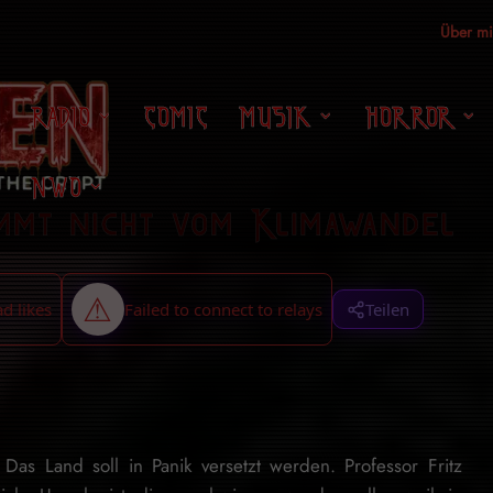
Über m
RADIO
COMIC
MUSIK
HORROR
NWO
mmt nicht vom Klimawandel
Teilen
as Land soll in Panik versetzt werden. Professor Fritz