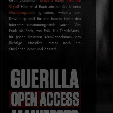
Gruft präsentiert:
Dravens Radio from the
Crypt
! Hier wird Euch ein handverlesenes
Musikprogramm
geboten, welches von
Draven speziell für die besten Leser des
Internetz zu­sammen­ge­stellt wurde. Von
Punk bis Rock, von Folk- bis Thrash-Metal,
für je­den finsteren Mu­sik­ge­schmack das
Rich­tige. Natürlich immer noch ein
Stückchen lauter und besser!