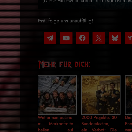
„Diese Hitzewelle kommt nicht vom Klimawa
Psst, folge uns unauffällig!
telegram
youtube-
facebook
x
bluesky
nex
play
Mehr für dich:
Wettermanipulatio
2000 Projekte, 30
Die
n: Merkbefreite
Bundesstaaten,
Ene
bellen auf
ein Verbot: Die
war