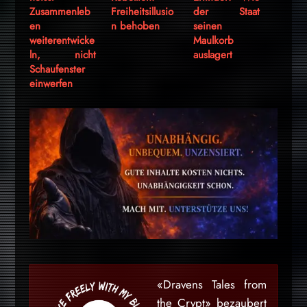
Zusammenleb
Freiheitsillusio
der Staat
en
n behoben
seinen
weiterentwicke
Maulkorb
ln, nicht
auslagert
Schaufenster
einwerfen
«Dravens Tales from
the Crypt» bezaubert