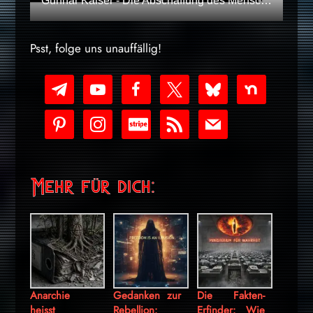
Gunnar Kaiser - Die Abschaffung des Menschen
Psst, folge uns unauffällig!
telegram
youtube-
facebook
x
bluesky
nextdoor
play
pinterest
instagram
cc-
rss
mail
stripe
Mehr für dich:
Anarchie
Gedanken zur
Die Fakten-
heisst
Rebellion:
Erfinder: Wie