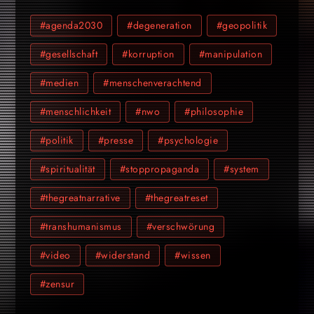
#agenda2030
#degeneration
#geopolitik
#gesellschaft
#korruption
#manipulation
#medien
#menschenverachtend
#menschlichkeit
#nwo
#philosophie
#politik
#presse
#psychologie
#spiritualität
#stoppropaganda
#system
#thegreatnarrative
#thegreatreset
#transhumanismus
#verschwörung
#video
#widerstand
#wissen
#zensur