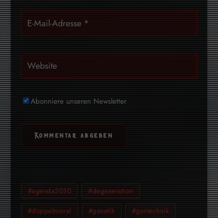
Abonniere unseren Newsletter
#agenda2030
#degeneration
#doppelmoral
#genetik
#gentechnik