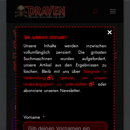
×
Wuhan im Berner
Wir werden zensiert!
Oberland: Labor Spiez,
Unsere Inhalte werden inzwischen
die WHO und der stille
vollumfänglich zensiert. Die grössten
Suchmaschinen wurden aufgefordert,
Handel mit Biowaffen
unsere Artikel aus den Ergebnissen zu
löschen. Bleib mit uns über
Telegram in
Verbindung
,
spende, um unsere
Unabhängigkeit zu unterstützen
oder
abonniere unseren Newsletter.
Vorname