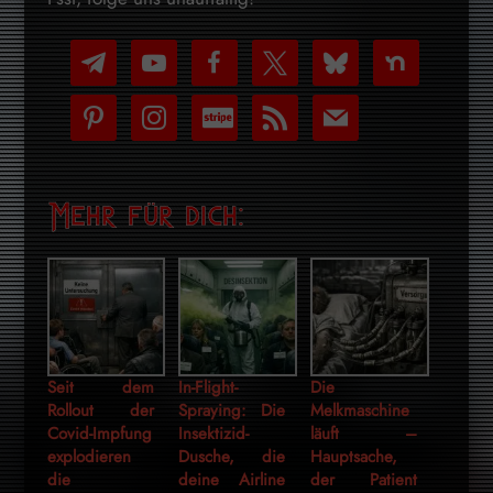
telegram
youtube-
facebook
x
bluesky
nextdoor
play
pinterest
instagram
cc-
rss
mail
stripe
Mehr für dich:
Seit dem
In-Flight-
Die
Rollout der
Spraying: Die
Melkmaschine
Covid-Impfung
Insektizid-
läuft –
explodieren
Dusche, die
Hauptsache,
die
deine Airline
der Patient