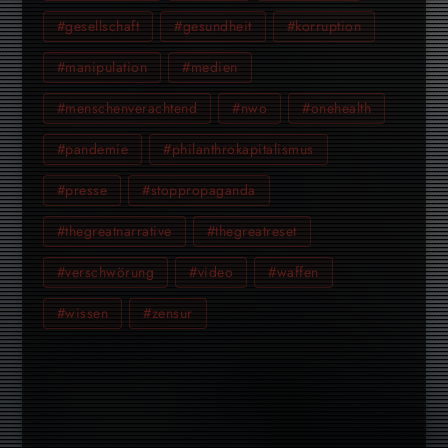
#gesellschaft
#gesundheit
#korruption
#manipulation
#medien
#menschenverachtend
#nwo
#onehealth
#pandemie
#philanthrokapitalismus
#presse
#stoppropaganda
#thegreatnarrative
#thegreatreset
#verschwörung
#video
#waffen
#wissen
#zensur