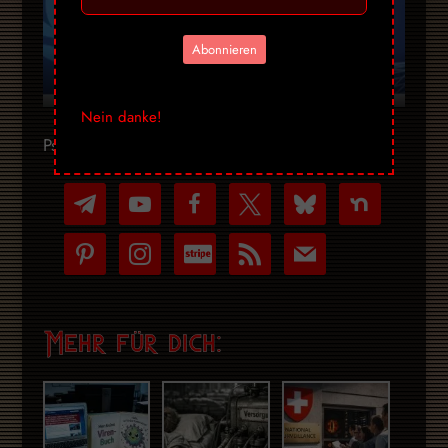
Abonnieren
WHO nutzt 8 Hantavirus-Tote, um Impfzwang für Kinder vorzubereiten
Nein danke!
Psst, folge uns unauffällig!
telegram
youtube-
facebook
x
bluesky
nextdoor
play
pinterest
instagram
cc-
rss
mail
stripe
Mehr für dich: