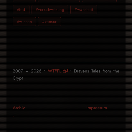
#tod
#verschwörung
#wahrheit
#wissen
#zensur
2007 – 2026 •
WTFPL
• Dravens Tales from the
Crypt
Archiv
Impressum
.
.