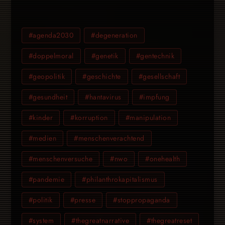
#agenda2030
#degeneration
#doppelmoral
#genetik
#gentechnik
#geopolitik
#geschichte
#gesellschaft
#gesundheit
#hantavirus
#impfung
#kinder
#korruption
#manipulation
#medien
#menschenverachtend
#menschenversuche
#nwo
#onehealth
#pandemie
#philanthrokapitalismus
#politik
#presse
#stoppropaganda
#system
#thegreatnarrative
#thegreatreset