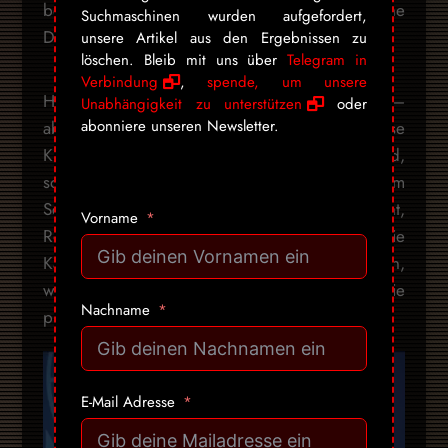
bereits ausgerufen – und die Nadel kommt ohne
Suchmaschinen wurden aufgefordert,
Diskussion, nur noch mit Anweisung!
unsere Artikel aus den Ergebnissen zu
löschen. Bleib mit uns über
Telegram in
Verbindung
,
spende, um unsere
Heute hat Tedros noch kein Mittel zu verkaufen —
Unabhängigkeit zu unterstützen
oder
abonniere unseren Newsletter.
aber das Notrecht sorgt dafür, dass diese
Kleinigkeit niemanden mehr aufhalten wird,
sobald Moderna fertig ist! Drei Tote auf einem
Schiff, und die WHO mobilisiert Staatsrecht,
Vorname
Reiseflugzeuge und persönliche Briefe an die
Kanaren-Bevölkerung – man darf gespannt sein,
was sie mobilisiert, wenn das mRNA-Vakzin die
Nachname
präklinische Phase verlässt!
E-Mail Adresse