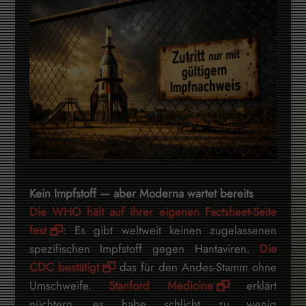
Kein Impfstoff — aber Moderna wartet bereits
Die WHO hält auf ihrer eigenen Factsheet-Seite
fest
: Es gibt weltweit keinen zugelassenen
spezifischen Impfstoff gegen Hantaviren.
Die
CDC bestätigt
das für den Andes-Stamm ohne
Umschweife.
Stanford Medicine
erklärt
nüchtern, es habe schlicht zu wenig