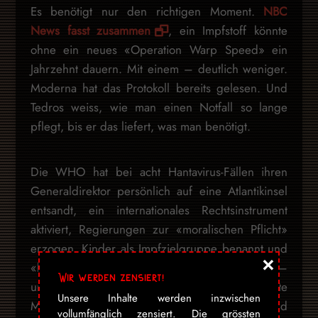
Es benötigt nur den richtigen Moment.
NBC
News fasst zusammen
, ein Impfstoff könnte
ohne ein neues «Operation Warp Speed» ein
Jahrzehnt dauern. Mit einem – deutlich weniger.
Moderna hat das Protokoll bereits gelesen. Und
Tedros weiss, wie man einen Notfall so lange
pflegt, bis er das liefert, was man benötigt.
Die WHO hat bei acht Hantavirus-Fällen ihren
Generaldirektor persönlich auf eine Atlantikinsel
entsandt, ein internationales Rechtsinstrument
aktiviert, Regierungen zur «moralischen Pflicht»
erzogen, Kinder als Impfzielgruppe benannt und
×
«breitere Auswirkungen» in Aussicht gestellt –
Wir werden zensiert!
und nennt dies «globale Solidarität». Das nächste
Unsere Inhalte werden inzwischen
Mal wird der Impfstoff bereitliegen, der Notstand
vollumfänglich zensiert. Die grössten