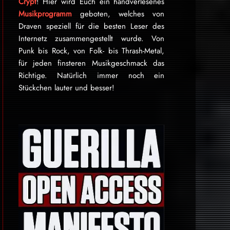
Crypt
! Hier wird Euch ein handverlesenes
Musikprogramm
geboten, welches von
Draven speziell für die besten Leser des
Internetz zu­sammen­ge­stellt wurde. Von
Punk bis Rock, von Folk- bis Thrash-Metal,
für je­den finsteren Mu­sik­ge­schmack das
Rich­tige. Natürlich immer noch ein
Stückchen lauter und besser!