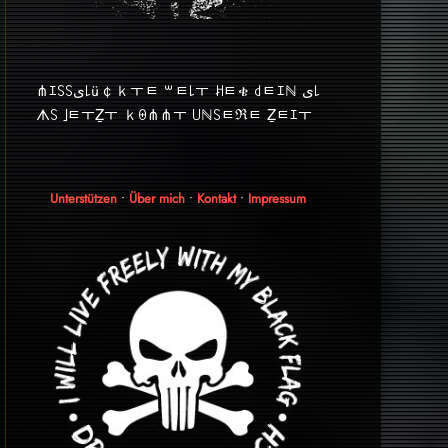
⋔ｴ꒚꒚ﻯ꒒ü￠ｋￓﾼ ꒳ﾼ꒒ￓ ꎧﾼቄ ꒯ﾼｴℕ ﻯ꒒
ᗑ꒚ ｣ﾼￓẔￓ ｋꑙ⋔⋔ￓ ꒤ℕ꒚ﾼℜﾼ Ẕﾼｴￓ
Unterstützen
•
Über mich
•
Kontakt
•
Impressum