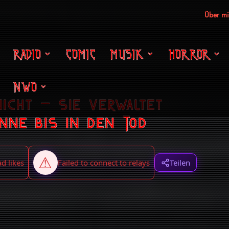
Über m
RADIO
COMIC
MUSIK
HORROR
NWO
nicht – sie verwaltet
nne bis in den Tod
Teilen