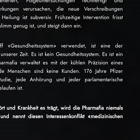
neriert, Folgeuntersuchungen rechtfertigt und
irkungen verursachen, die neue Verschreibungen
eilung ist subversiv. Frühzeitige Intervention frisst
hlimm genug ist, und steigt dann ein.
f «Gesundheitssystem» verwendet, ist eine der
nserer Zeit. Es ist kein Gesundheitssystem. Es ist ein
armafia verwaltet es mit der kühlen Präzision eines
de Menschen sind keine Kunden. 176 Jahre Pfizer
tudie, jede Anhörung und jeder parlamentarische
laufen ist.
rt und Krankheit es trägt, wird die Pharmafia niemals
und nennt diesen Interessenkonflikt «medizinischen