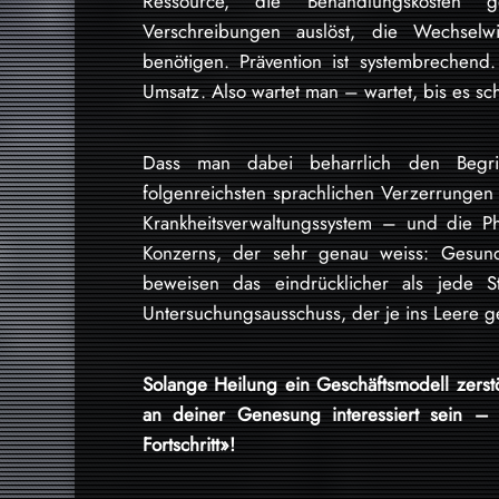
Ressource, die Behandlungskosten ge
Verschreibungen auslöst, die Wechselw
benötigen. Prävention ist systembrechend. H
Umsatz. Also wartet man – wartet, bis es sc
Dass man dabei beharrlich den Begrif
folgenreichsten sprachlichen Verzerrungen u
Krankheitsverwaltungssystem – und die Ph
Konzerns, der sehr genau weiss: Gesun
beweisen das eindrücklicher als jede S
Untersuchungsausschuss, der je ins Leere ge
Solange Heilung ein Geschäftsmodell zerstö
an deiner Genesung interessiert sein – 
Fortschritt»!