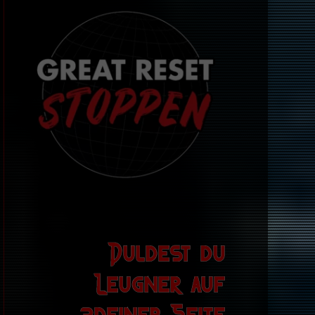
Duldest du
Leugner auf
deiner Seite?