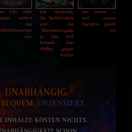
Der Film «Der
Die Nazikeule,
Iran brennt –
Hype» entlarvt
die Sanktionsliste
und unsere
das
und die
Narrative gleich
ahrheitsminister
Überwachungsap
mit
ium
p: Das sind
Brüssels drei
Waffen gegen
Kritiker