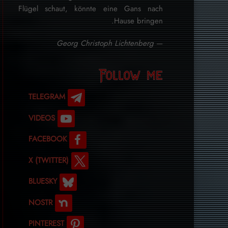
Flügel schaut, könnte eine Gans nach
Hause bringen.
Georg Christoph Lichtenberg
—
Follow me
TELEGRAM
VIDEOS
FACEBOOK
X (TWITTER)
BLUESKY
NOSTR
PINTEREST