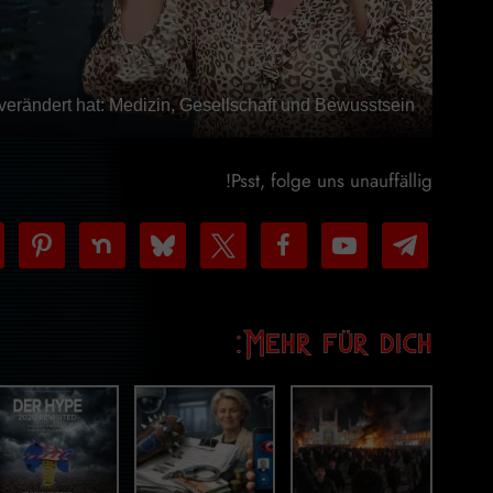
erändert hat: Medizin, Gesellschaft und Bewusstsein.
Psst, folge uns unauffällig!
m
pinterest
nextdoor
bluesky
facebook
x
youtube-
telegram
play
Mehr für dich: