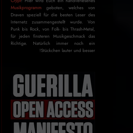
Crypt
! Hier wird Euch ein handverlesenes
Musikprogramm
geboten, welches von
Draven speziell für die besten Leser des
Internetz zu­sammen­ge­stellt wurde. Von
Punk bis Rock, von Folk- bis Thrash-Metal,
für je­den finsteren Mu­sik­ge­schmack das
Rich­tige. Natürlich immer noch ein
Stückchen lauter und besser!