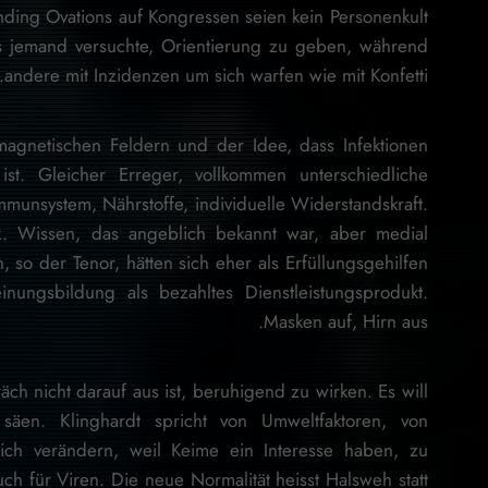
nding Ovations auf Kongressen seien kein Personenkult
s jemand versuchte, Orientierung zu geben, während
andere mit Inzidenzen um sich warfen wie mit Konfetti.
omagnetischen Feldern und der Idee, dass Infektionen
ist. Gleicher Erreger, vollkommen unterschiedliche
Immunsystem, Nährstoffe, individuelle Widerstandskraft.
nik. Wissen, das angeblich bekannt war, aber medial
 so der Tenor, hätten sich eher als Erfüllungsgehilfen
inungsbildung als bezahltes Dienstleistungsprodukt.
Masken auf, Hirn aus.
äch nicht darauf aus ist, beruhigend zu wirken. Es will
l säen. Klinghardt spricht von Umweltfaktoren, von
sich verändern, weil Keime ein Interesse haben, zu
uch für Viren. Die neue Normalität heisst Halsweh statt