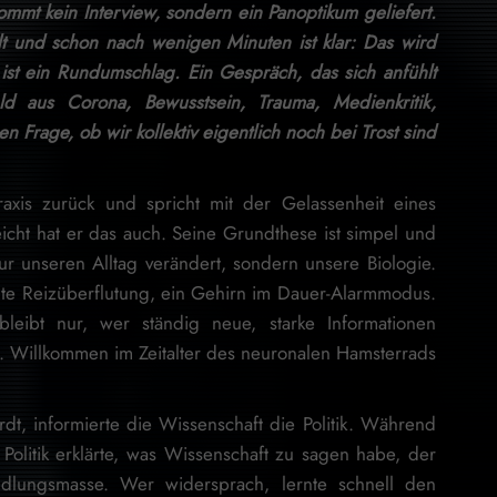
kommt kein Interview, sondern ein Panoptikum geliefert.
rdt und schon nach wenigen Minuten ist klar: Das wird
ist ein Rundumschlag. Ein Gespräch, das sich anfühlt
d aus Corona, Bewusstsein, Trauma, Medienkritik,
en Frage, ob wir kollektiv eigentlich noch bei Trost sind.
Praxis zurück und spricht mit der Gelassenheit eines
icht hat er das auch. Seine Grundthese ist simpel und
r unseren Alltag verändert, sondern unsere Biologie.
e Reizüberflutung, ein Gehirn im Dauer-Alarmmodus.
bleibt nur, wer ständig neue, starke Informationen
 Willkommen im Zeitalter des neuronalen Hamsterrads.
dt, informierte die Wissenschaft die Politik. Während
Politik erklärte, was Wissenschaft zu sagen habe, der
ndlungsmasse. Wer widersprach, lernte schnell den