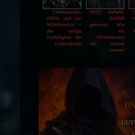
Faktenchecker,
NATO befiehlt,
NGOs und ein
EUdSSR
Militärbündnis –
gehorcht: Wie
die heilige
ein
W
Dreifaltigkeit der
Militärbündnis
«Demokratie»
das Internet
zensiert