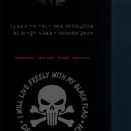
⋔ｴ꒚꒚ﻯ꒒ü￠ｋￓﾼ ꒳ﾼ꒒ￓ ꎧﾼቄ ꒯ﾼｴℕ ﻯ꒒
ᗑ꒚ ｣ﾼￓẔￓ ｋꑙ⋔⋔ￓ ꒤ℕ꒚ﾼℜﾼ Ẕﾼｴￓ
Unterstützen
•
Über mich
•
Kontakt
•
Impressum