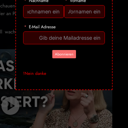
Newsletter
Nachname
Vorname
chauen. Muster zu erkennen. Verantwortung nicht
 an Politiker, noch an Experten, noch an Algorithmen.
E-Mail Adresse
ll wach machen. Und das ist vielleicht sein grösstes
Verdienst.
Abonnieren
Nein danke!