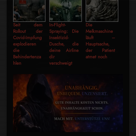
Seit dem
In-Flight-
Die
Rollout der
Spraying: Die
Melkmaschine
Covid-Impfung
Insektizid-
läuft –
explodieren
Dusche, die
Hauptsache,
die
deine Airline
der Patient
Behindertenza
dir
atmet noch
hlen
verschweigt