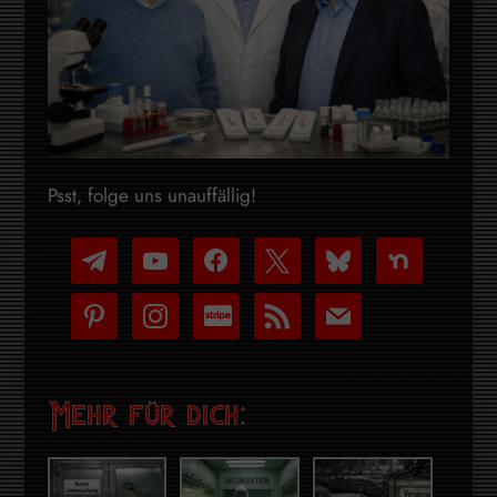
Psst, folge uns unauffällig!
telegram
youtube-
facebook
x
bluesky
nextdoor
play
pinterest
instagram
cc-
rss
mail
stripe
Mehr für dich: