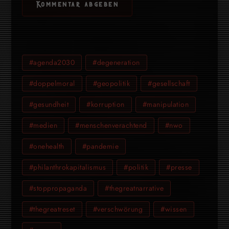
#agenda2030
#degeneration
#doppelmoral
#geopolitik
#gesellschaft
#gesundheit
#korruption
#manipulation
#medien
#menschenverachtend
#nwo
#onehealth
#pandemie
#philanthrokapitalismus
#politik
#presse
#stoppropaganda
#thegreatnarrative
#thegreatreset
#verschwörung
#wissen