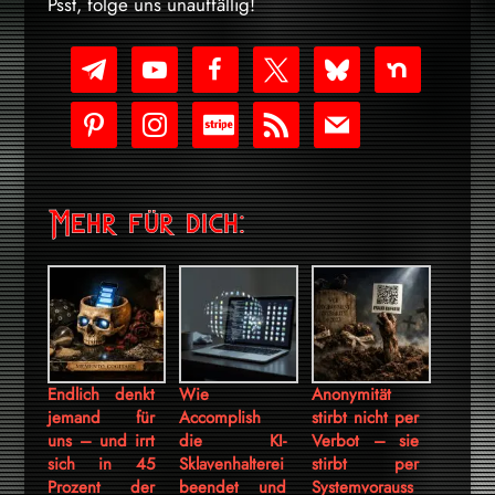
Psst, folge uns unauffällig!
telegram
youtube-
facebook
x
bluesky
nextdoor
play
pinterest
instagram
cc-
rss
mail
stripe
Mehr für dich:
Endlich denkt
Wie
Anonymität
jemand für
Accomplish
stirbt nicht per
uns – und irrt
die KI-
Verbot – sie
sich in 45
Sklavenhalterei
stirbt per
Prozent der
beendet und
Systemvorauss