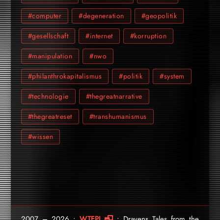
#computer
#degeneration
#geopolitik
#gesellschaft
#internet
#korruption
#manipulation
#nwo
#philanthrokapitalismus
#politik
#system
#technologie
#thegreatnarrative
#thegreatreset
#transhumanismus
#wissen
2007 – 2026 •
WTFPL
• Dravens Tales from the