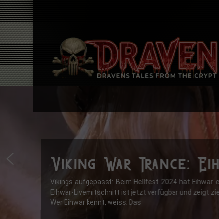
Viking War Trance: Ei
Vikings aufgepasst: Beim Hellfest 2024 hat Eihwar et
Eihwar-Livemitschnitt ist jetzt verfügbar und zeigt z
Wer Eihwar kennt, weiss: Das