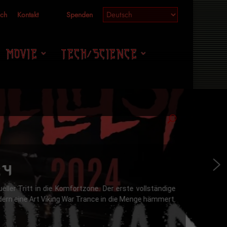
ich
Kontakt
Spenden
MOVIE
TECH/SCIENCE
24
ller Tritt in die Komfortzone. Der erste vollständige
ndern eine Art Viking War Trance in die Menge hämmert.