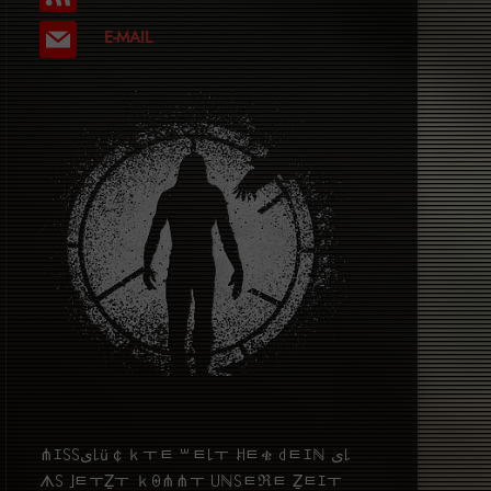
E-MAIL
⋔ｴ꒚꒚ﻯ꒒ü￠ｋￓﾼ ꒳ﾼ꒒ￓ ꎧﾼቄ ꒯ﾼｴℕ ﻯ꒒
ᗑ꒚ ｣ﾼￓẔￓ ｋꑙ⋔⋔ￓ ꒤ℕ꒚ﾼℜﾼ Ẕﾼｴￓ