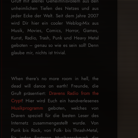
Gruft mit allerlei Geheimnisvollem aus den
unheimlichen Tiefen des Netzes und aus
jeder Ecke der Welt. Seit dem Jahre 2007
wird Dir hier ein cooler Weblog-Mix aus
Musik, Movies, Comics, Horror, Games,
Kunst, Radio, Trash, Punk und Heavy Metal
geboten – genau so wie es sein soll! Denn
glaube mir, nichts ist trivial.
When there’s no more room in hell, the
dead will dance on earth! Freunde, die
Gruft präsentiert:
Dravens Radio from the
Crypt
! Hier wird Euch ein handverlesenes
Musikprogramm
geboten, welches von
Draven speziell für die besten Leser des
Internetz zu­sammen­ge­stellt wurde. Von
Punk bis Rock, von Folk- bis Thrash-Metal,
für je­den finsteren Mu­sik­ge­schmack das