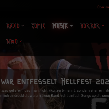
Über m
RADIO
COMIC
MUSIK
HORROR
NWO
hwar entfesselt Hellfest 20
was geliefert, das man nicht «Konzert» nennt, sondern eher ein ritue
iemlich eindrücklich, warum diese Band nicht einfach Songs spielt, so