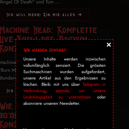
"Angel Of Death" und Tom ...
Ich will mehr! Gib mir alles ➔
Machine Head: Komplette
Live-Show des Bochum-
×
Konzerts
Wir werden zensiert!
Unsere Inhalte werden inzwischen
Machine Head haben den komplett Live-Auftritt ihrer
vollumfänglich zensiert. Die grössten
"Burn My Eyes"-Tour in Bochum veröffentlicht. Drei
Suchmaschinen wurden aufgefordert,
Stunden und 25 Minuten lang stand ...
unsere Artikel aus den Ergebnissen zu
löschen. Bleib mit uns über
Telegram in
Verbindung
,
spende, um unsere
Ich will mehr! Gib mir alles ➔
Unabhängigkeit zu unterstützen
oder
Wie man mit Sitzlaola und
abonniere unseren Newsletter.
80’000 Smartphones ein
Konzert verzaubert