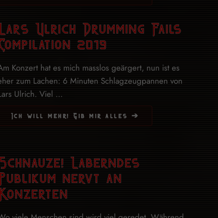
Lars Ulrich Drumming Fails
Compilation 2019
Am Konzert hat es mich masslos geärgert, nun ist es
eher zum Lachen: 6 Minuten Schlagzeugpannen von
Lars Ulrich. Viel ...
Ich will mehr! Gib mir alles ➔
Schnauze! Laberndes
Publikum nervt an
Konzerten
Wo viele Menschen sind wird viel geredet. Während