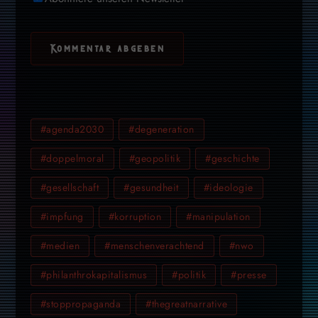
#agenda2030
#degeneration
#doppelmoral
#geopolitik
#geschichte
#gesellschaft
#gesundheit
#ideologie
#impfung
#korruption
#manipulation
#medien
#menschenverachtend
#nwo
#philanthrokapitalismus
#politik
#presse
#stoppropaganda
#thegreatnarrative