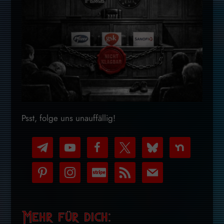
Psst, folge uns unauffällig!
telegram
youtube-
facebook
x
bluesky
nextdoor
play
pinterest
instagram
cc-
rss
mail
stripe
Mehr für dich: