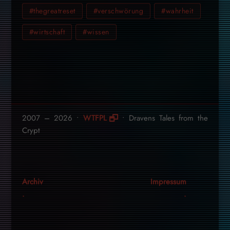
#thegreatreset
#verschwörung
#wahrheit
#wirtschaft
#wissen
2007 – 2026 •
WTFPL
• Dravens Tales from the
Crypt
Archiv
Impressum
.
.