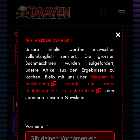
×
Sicher und wirksam?
Wir werden zensiert!
Die Impfung ohne
Unsere Inhalte werden inzwischen
Heiligenschein
vollumfänglich zensiert. Die grössten
Suchmaschinen wurden aufgefordert,
unsere Artikel aus den Ergebnissen zu
löschen. Bleib mit uns über
Telegram in
Verbindung
,
spende, um unsere
Unabhängigkeit zu unterstützen
oder
abonniere unseren Newsletter.
Vorname