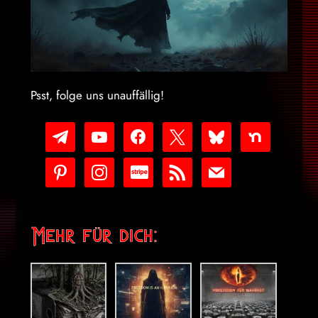
Psst, folge uns unauffällig!
telegram
youtube-
facebook
x
bluesky
nextdoor
play
pinterest
instagram
cc-
rss
mail
stripe
Mehr für dich: