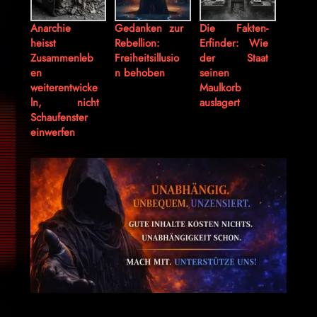
Anarchie
Gedanken zur
Die Fakten-
heisst
Rebellion:
Erfinder: Wie
Zusammenleb
Freiheitsillusio
der Staat
en
n behoben
seinen
weiterentwicke
Maulkorb
ln, nicht
auslagert
Schaufenster
einwerfen