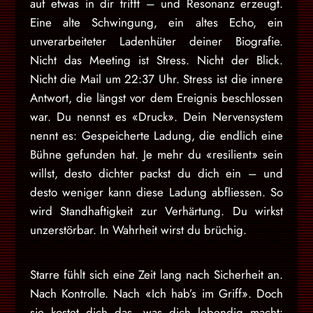
auf etwas in dir trifft – und Resonanz erzeugt.
Eine alte Schwingung, ein altes Echo, ein
unverarbeiteter Ladenhüter deiner Biografie.
Nicht das Meeting ist Stress. Nicht der Blick.
Nicht die Mail um 22:37 Uhr. Stress ist die innere
Antwort, die längst vor dem Ereignis beschlossen
war. Du nennst es «Druck». Dein Nervensystem
nennt es: Gespeicherte Ladung, die endlich eine
Bühne gefunden hat. Je mehr du «resilient» sein
willst, desto dichter packst du dich ein – und
desto weniger kann diese Ladung abfliessen. So
wird Standhaftigkeit zur Verhärtung. Du wirkst
unzerstörbar. In Wahrheit wirst du brüchig.
Starre fühlt sich eine Zeit lang nach Sicherheit an.
Nach Kontrolle. Nach «Ich hab’s im Griff». Doch
sie kostet dich das, was dich lebendig macht: