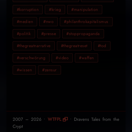
#korruption
#krieg
#manipulation
#medien
#nwo
#philanthrokapitalismus
#politik
#presse
#stoppropaganda
#thegreatnarrative
#thegreatreset
#tod
#verschwörung
#video
#waffen
#wissen
#zensur
2007 – 2026 •
WTFPL
• Dravens Tales from the
Crypt