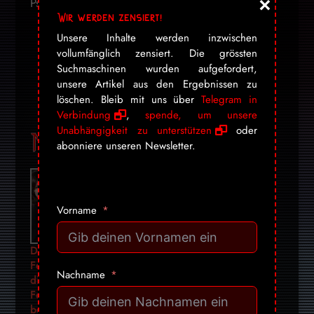
×
Psst, folge uns unauffällig!
Wir werden zensiert!
telegram
youtube-
facebook
x
bluesky
nextdoor
Unsere Inhalte werden inzwischen
vollumfänglich zensiert. Die grössten
play
Suchmaschinen wurden aufgefordert,
pinterest
instagram
cc-
rss
mail
unsere Artikel aus den Ergebnissen zu
stripe
löschen. Bleib mit uns über
Telegram in
Verbindung
,
spende, um unsere
Unabhängigkeit zu unterstützen
oder
Mehr für dich:
abonniere unseren Newsletter.
Vorname
Der letzte
Die Medizin
Die Neue
Feind, den
behandelt
Weltunordnun
Nachname
dieser
Krankheiten –
g: Wie dein
Feminismus
aber keine
Geld zum
besiegen will,
Menschen
digitalen