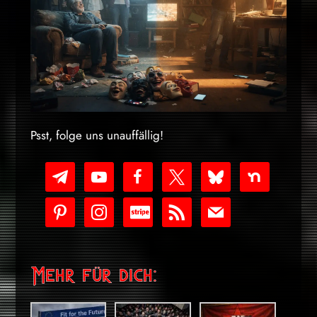
Psst, folge uns unauffällig!
telegram
youtube-
facebook
x
bluesky
nextdoor
play
pinterest
instagram
cc-
rss
mail
stripe
Mehr für dich: