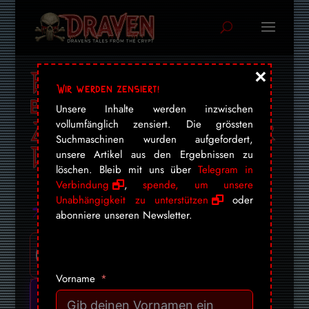
×
Bunt, fröhlich,
Wir werden zensiert!
blutüberströmt: Das
Unsere Inhalte werden inzwischen
ZDF und sein Fest der
vollumfänglich zensiert. Die grössten
Suchmaschinen wurden aufgefordert,
Demokratie
unsere Artikel aus den Ergebnissen zu
löschen. Bleib mit uns über
Telegram in
Verbindung
,
spende, um unsere
Unabhängigkeit zu unterstützen
oder
abonniere unseren Newsletter.
Vorname