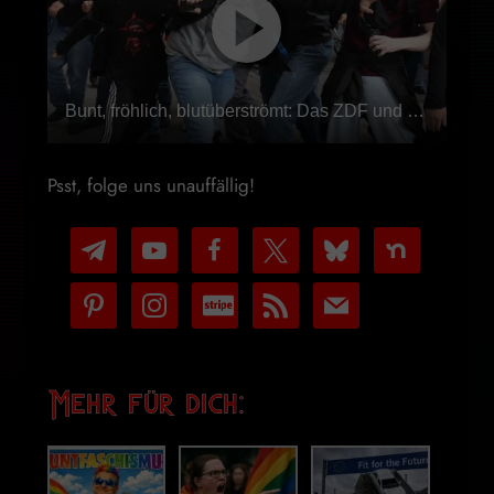
Bunt, fröhlich, blutüberströmt: Das ZDF und sein Fest der Demokratie
Psst, folge uns unauffällig!
telegram
youtube-
facebook
x
bluesky
nextdoor
play
pinterest
instagram
cc-
rss
mail
stripe
Mehr für dich: