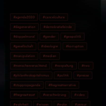
#agenda2030
#cancelculture
#degeneration
#demokratiefeinde
#doppelmoral
#gender
#geopolitik
#gesellschaft
#ideologie
#korruption
#manipulation
#medien
#menschenverachtend
#nospaltung
#nwo
#philanthrokapitalismus
#politik
#presse
#stoppropaganda
#thegreatnarrative
#thegreatreset
#verschwörung
#video
#wahrheit
#wissen
#woke
#zensur