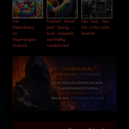
Das
Freiheit heisst
Der Test, den
Hakenkreuz
jetzt Zwang –
die Linke nicht
im
bunt verpackt,
besteht
Regenbogen-
nachhaltig
Anstrich
indoktriniert