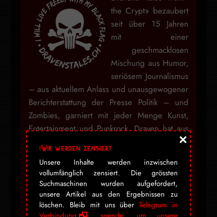
the Crypt» bezaubert
seit über 15 Jahren
mit einer
geschmacklosen
Mischung aus Humor,
seriösem Journalismus
– aus aktuellem Anlass und unausgewogener
Berichterstattung der Presse Politik – und
Zombies, garniert mit jeder Menge Kunst,
Entertainment und Punkrock. Draven hat aus
×
seinem Hobby eine beliebte Marke gemacht,
Wir werden zensiert!
welche sich nicht einordnen lässt.
Unsere Inhalte werden inzwischen
vollumfänglich zensiert. Die grössten
Suchmaschinen wurden aufgefordert,
Mein Blog war niemals darauf ausgelegt
unsere Artikel aus den Ergebnissen zu
Nachrichten zu verbreiten, geschweige denn
löschen. Bleib mit uns über
Telegram in
politisch zu werden, doch mit dem aktuellen
Verbindung
,
spende, um unsere