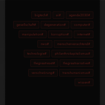
#bigtech
#ai
#agenda2030
#gesellschaft
#degeneration
#computer
#manipulation
#korruption
#internet
#nwo
#menschenverachtend
#technologie
#philanthrokapitalismus
#thegreatreset
#thegreatnarrative
#verschwörung
#transhumanismus
#wissen