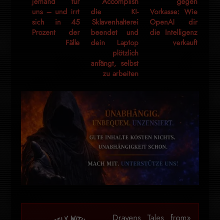
jemand für
Accomplish
gegen
uns – und irrt
die KI-
Vorkasse: Wie
sich in 45
Sklavenhalterei
OpenAI dir
Prozent der
beendet und
die Intelligenz
Fälle
dein Laptop
verkauft
plötzlich
anfängt, selbst
zu arbeiten
«Dravens Tales from