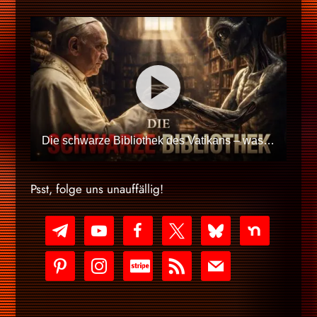
Die schwarze Bibliothek des Vatikans – was sie der Welt verbergen wollten | Zum Schlaf
Psst, folge uns unauffällig!
telegram
youtube-
facebook
x
bluesky
nextdoor
play
pinterest
instagram
cc-
rss
mail
stripe