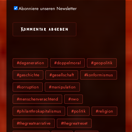
Abonniere unseren Newsletter
#degeneration
#doppelmoral
#geopolitik
#geschichte
#gesellschaft
#konformismus
#korruption
#manipulation
#menschenverachtend
#nwo
#philanthrokapitalismus
#politik
#religion
#thegreatnarrative
#thegreatreset