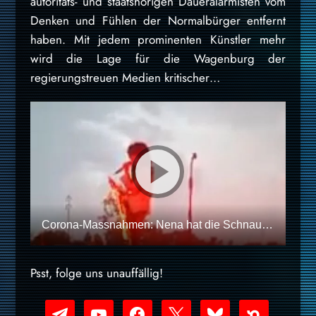
autoritäts- und staatshörigen Daueralarmisten vom
Denken und Fühlen der Normalbürger entfernt
haben. Mit jedem prominenten Künstler mehr
wird die Lage für die Wagenburg der
regierungstreuen Medien kritischer…
Corona-Massnahmen: Nena hat die Schnauze voll und Veranstalter droht mit Konzertabbruch
Psst, folge uns unauffällig!
telegram
youtube-
facebook
x
bluesky
nextdoor