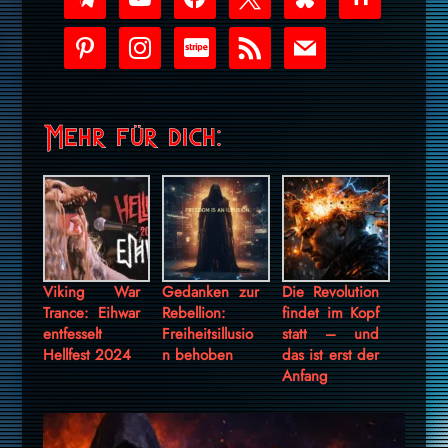
play
pinterest
instagram
cc-
rss
mail
stripe
Mehr für dich:
Viking War
Gedanken zur
Die Revolution
Trance: Eihwar
Rebellion:
findet im Kopf
entfesselt
Freiheitsillusio
statt – und
Hellfest 2024
n behoben
das ist erst der
Anfang