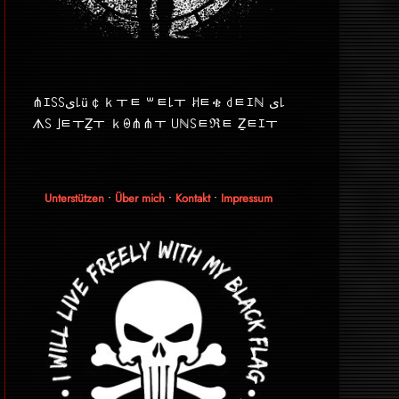
⋔ｴ꒚꒚ﻯ꒒ü￠ｋￓﾼ ꒳ﾼ꒒ￓ ꎧﾼቄ ꒯ﾼｴℕ ﻯ꒒
ᗑ꒚ ｣ﾼￓẔￓ ｋꑙ⋔⋔ￓ ꒤ℕ꒚ﾼℜﾼ Ẕﾼｴￓ
Unterstützen
•
Über mich
•
Kontakt
•
Impressum