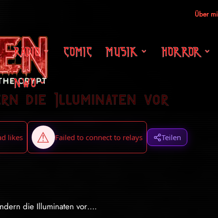
Über m
RADIO
COMIC
MUSIK
HORROR
NWO
rn die Illuminaten vor
Teilen
Kindern die Illuminaten vor….