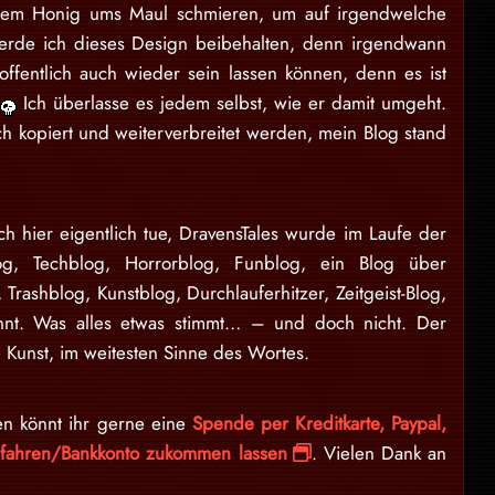
andem Honig ums Maul schmieren, um auf irgendwelche
erde ich dieses Design beibehalten, denn irgendwann
offentlich auch wieder sein lassen können, denn es ist
n
Ich überlasse es jedem selbst, wie er damit umgeht.
ch kopiert und weiterverbreitet werden, mein Blog stand
ch hier eigentlich tue, DravensTales wurde im Laufe der
log, Techblog, Horrorblog, Funblog, ein Blog über
, Trashblog, Kunstblog, Durchlauferhitzer, Zeitgeist-Blog,
nnt. Was alles etwas stimmt… – und doch nicht. Der
 Kunst, im weitesten Sinne des Wortes.
en könnt ihr gerne eine
Spende per Kreditkarte, Paypal,
erfahren/Bankkonto zukommen lassen
. Vielen Dank an