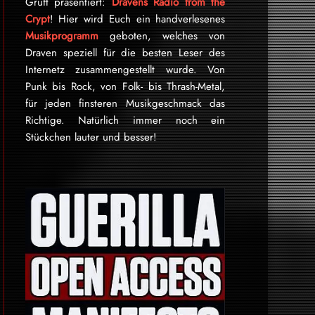
Gruft präsentiert:
Dravens Radio from the
Crypt
! Hier wird Euch ein handverlesenes
Musikprogramm
geboten, welches von
Draven speziell für die besten Leser des
Internetz zu­sammen­ge­stellt wurde. Von
Punk bis Rock, von Folk- bis Thrash-Metal,
für je­den finsteren Mu­sik­ge­schmack das
Rich­tige. Natürlich immer noch ein
Stückchen lauter und besser!