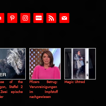
tdoor
pinterest
instagram
cc-
rss
mail
stripe
use of the
Pfizers Betrug:
Magic Uhtred
gon, Staffel 2
Verunreinigungen
Zwei epische
im Impfstoff
ler
nachgewiesen