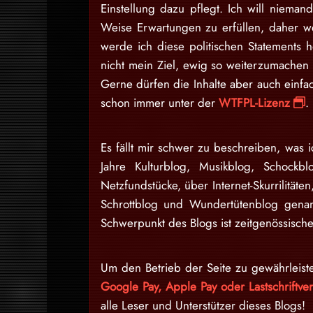
Einstellung dazu pflegt. Ich will niem
Weise Erwartungen zu erfüllen, daher w
werde ich diese politischen Statements h
nicht mein Ziel, ewig so weiterzumache
Gerne dürfen die Inhalte aber auch einfa
schon immer unter der
WTFPL-Lizenz
.
Es fällt mir schwer zu beschreiben, was i
Jahre Kulturblog, Musikblog, Schockb
Netzfundstücke, über Internet-Skurrilitäten
Schrottblog und Wundertütenblog gena
Schwerpunkt des Blogs ist zeitgenössische
Um den Betrieb der Seite zu gewährleist
Google Pay, Apple Pay oder Lastschriftv
alle Leser und Unterstützer dieses Blogs!