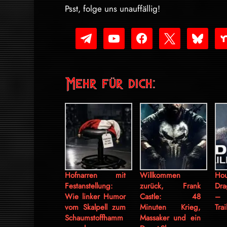
Psst, folge uns unauffällig!
telegram
youtube-
facebook
x
bluesky
nex
play
Mehr für dich:
Hofnarren mit
Willkommen
Ho
Festanstellung:
zurück, Frank
Dra
Wie linker Humor
Castle: 48
– 
vom Skalpell zum
Minuten Krieg,
Trai
Schaumstoffhamm
Massaker und ein