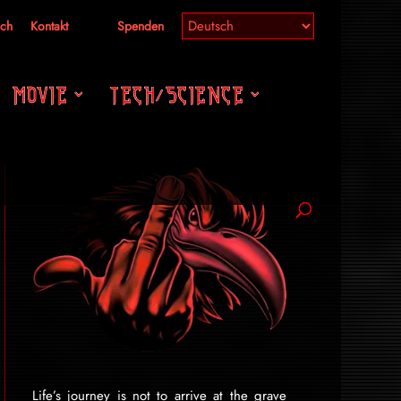
ich
Kontakt
Spenden
MOVIE
TECH/SCIENCE
Life’s journey is not to arrive at the grave