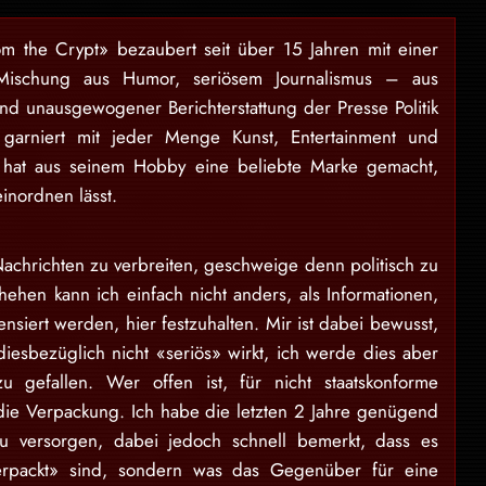
om the Crypt» bezaubert seit über 15 Jahren mit einer
Mischung aus Humor, seriösem Journalismus – aus
und unausgewogener Berichterstattung der Presse Politik
garniert mit jeder Menge Kunst, Entertainment und
 hat aus seinem Hobby eine beliebte Marke gemacht,
einordnen lässt.
achrichten zu verbreiten, geschweige denn politisch zu
ehen kann ich einfach nicht anders, als Informationen,
nsiert werden, hier festzuhalten. Mir ist dabei bewusst,
diesbezüglich nicht «seriös» wirkt, ich werde dies aber
 gefallen. Wer offen ist, für nicht staatskonforme
t die Verpackung. Ich habe die letzten 2 Jahre genügend
zu versorgen, dabei jedoch schnell bemerkt, dass es
erpackt» sind, sondern was das Gegenüber für eine