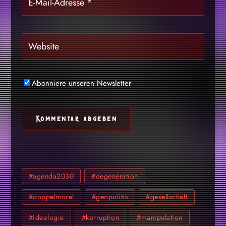
Abonniere unseren Newsletter
#agenda2030
#degeneration
#doppelmoral
#geopolitik
#gesellschaft
#ideologie
#korruption
#manipulation