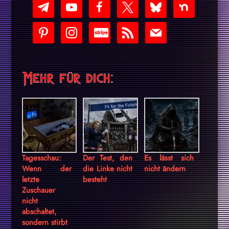
telegram
youtube-
facebook
x
bluesky
nextdoor
play
pinterest
instagram
cc-
rss
mail
stripe
Mehr für dich:
Tagesschau:
Der Test, den
Es lässt sich
Wenn der
die Linke nicht
nicht ändern
letzte
besteht
Zuschauer
nicht
abschaltet,
sondern stirbt