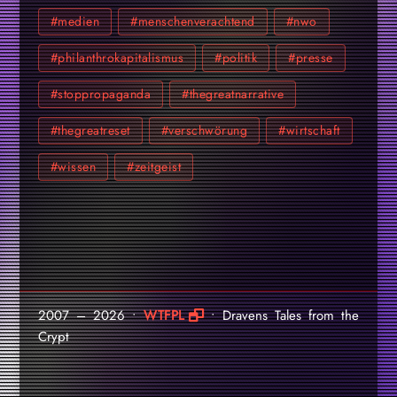
#medien
#menschenverachtend
#nwo
#philanthrokapitalismus
#politik
#presse
#stoppropaganda
#thegreatnarrative
#thegreatreset
#verschwörung
#wirtschaft
#wissen
#zeitgeist
2007 – 2026 •
WTFPL
• Dravens Tales from the
Crypt