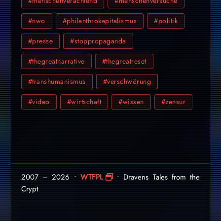
#menschenverachtend
#menschenversuche
#nwo
#philanthrokapitalismus
#politik
#presse
#stoppropaganda
#thegreatnarrative
#thegreatreset
#transhumanismus
#verschwörung
#video
#wirtschaft
#wissen
#zensur
2007 – 2026 •
WTFPL
• Dravens Tales from the
Crypt