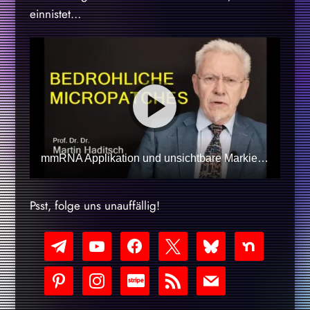
einnistet…
mmRNA Applikation und unsichtbare Markierung: bedrohliche "Micropatches"
Psst, folge uns unauffällig!
telegram
youtube-
facebook
x
bluesky
nextdoor
play
pinterest
instagram
cc-
rss
mail
stripe