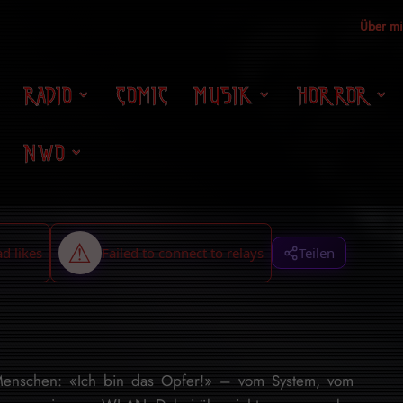
Über m
RADIO
COMIC
MUSIK
HORROR
NWO
Teilen
Menschen: «Ich bin das Opfer!» – vom System, vom