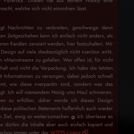
nd Punkrock. Draven hat aus seinem Hobby eine
acht, welche sich nicht einordnen lässt.
gt Nachrichten zu verbreiten, geschweige denn
en Zeitgeschehen kann ich einfach nicht anders, als
eren Kanälen zensiert werden, hier festzuhalten. Mir
Design auf viele diesbezüglich nicht «seriös» wirkt,
 «Mainstream» zu gefallen. Wer offen ist, für nicht
nhalt und nicht die Verpackung. Ich habe die letzten
 Informationen zu versorgen, dabei jedoch schnell
mt, wie diese «verpackt» sind, sondern was das
egt. Ich will niemandem Honig ums Maul schmieren,
en zu erfüllen, daher werde ich dieses Design
iese politischen Statements hoffentlich auch wieder
ein Ziel, ewig so weiterzumachen
Ich überlasse es
e dürfen die Inhalte aber auch einfach kopiert und
d schon immer unter der
WTFPL-Lizenz
.