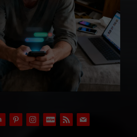
tdoor
pinterest
instagram
cc-
rss
mail
stripe