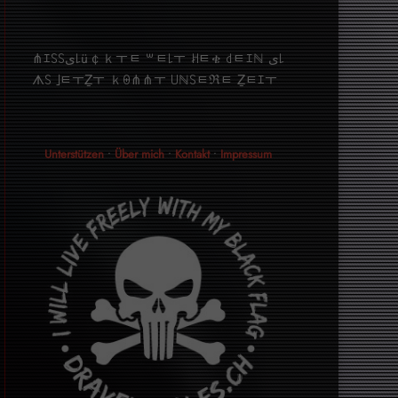
⋔ｴ꒚꒚ﻯ꒒ü￠ｋￓﾼ ꒳ﾼ꒒ￓ ꎧﾼቄ ꒯ﾼｴℕ ﻯ꒒
ᗑ꒚ ｣ﾼￓẔￓ ｋꑙ⋔⋔ￓ ꒤ℕ꒚ﾼℜﾼ Ẕﾼｴￓ
Unterstützen
•
Über mich
•
Kontakt
•
Impressum