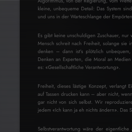
Algorithmus, von der Regierung, vom Wett
kleine, unbequeme Detail: Das System sind 
und uns in der Warteschlange der Empörten 
Es gibt keine unschuldigen Zuschauer, nur 
Mensch schreit nach Freiheit, solange sie 
denken – dann ist’s plötzlich unbequem, 
Denken an Experten, die Moral an Medien
es: «Gesellschaftliche Verantwortung».
Freiheit, dieses lästige Konzept, verlangt
auf Tassen drucken kann – aber nicht, wenn
gar nicht von sich selbst. Wir reproduzie
jedem «Ich kann ja eh nichts ändern». Das S
Selbstverantwortung wäre der eigentliche A