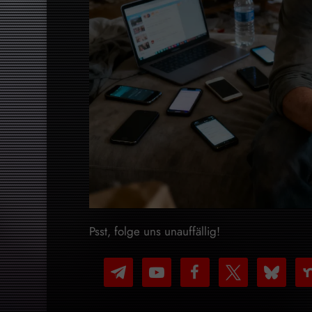
Psst, folge uns unauffällig!
telegram
youtube-
facebook
x
bluesky
nex
play