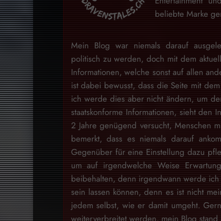
Entertainment u
beliebte Marke gem
Mein Blog war niemals darauf ausgele
politisch zu werden, doch mit dem aktuell
Informationen, welche sonst auf allen and
ist dabei bewusst, dass die Seite mit dem 
ich werde dies aber nicht ändern, um den
staatskonforme Informationen, sieht den I
2 Jahre genügend versucht, Menschen mit
bemerkt, dass es niemals darauf ankom
Gegenüber für eine Einstellung dazu pfl
um auf irgendwelche Weise Erwartung
beibehalten, denn irgendwann werde ich d
sein lassen können, denn es ist nicht m
jedem selbst, wie er damit umgeht. Gern
weiterverbreitet werden, mein Blog stan