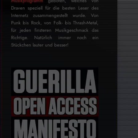
Musikprogramm
geboten, welches von
Draven speziell für die besten Leser des
Internetz zu­sammen­ge­stellt wurde. Von
Punk bis Rock, von Folk- bis Thrash-Metal,
für je­den finsteren Mu­sik­ge­schmack das
Rich­tige. Natürlich immer noch ein
Stückchen lauter und besser!