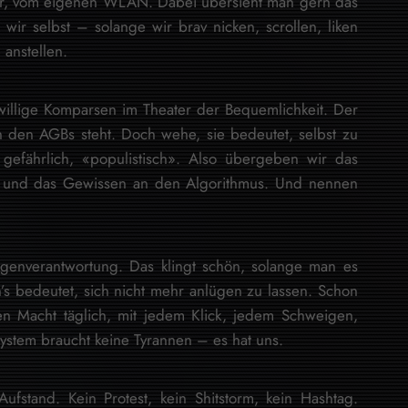
er, vom eigenen WLAN. Dabei übersieht man gern das
wir selbst – solange wir brav nicken, scrollen, liken
anstellen.
willige Komparsen im Theater der Bequemlichkeit. Der
in den AGBs steht. Doch wehe, sie bedeutet, selbst zu
gefährlich, «populistisch». Also übergeben wir das
 und das Gewissen an den Algorithmus. Und nennen
 Eigenverantwortung. Das klingt schön, solange man es
’s bedeutet, sich nicht mehr anlügen zu lassen. Schon
ren Macht täglich, mit jedem Klick, jedem Schweigen,
ystem braucht keine Tyrannen – es hat uns.
ufstand. Kein Protest, kein Shitstorm, kein Hashtag.