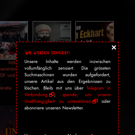
×
Wir werden zensiert!
Unsere Inhalte werden inzwischen
, fröhlich,
5 Denkstörungen,
Lisa Ecker weiss,
vollumfänglich zensiert. Die grössten
berströmt:
eine Diagnose:
was du denkst –
Suchmaschinen wurden aufgefordert,
ZDF und sein
Der Staat ist
und sagt es,
unsere Artikel aus den Ergebnissen zu
st der
krank
bevor du es dir
löschen. Bleib mit uns über
Telegram in
kratie
eingestehen
kannst
Verbindung
,
spende, um unsere
Unabhängigkeit zu unterstützen
oder
abonniere unseren Newsletter.