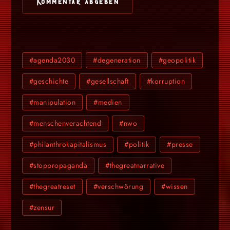
#agenda2030
#degeneration
#geopolitik
#geschichte
#gesellschaft
#korruption
#manipulation
#medien
#menschenverachtend
#nwo
#philanthrokapitalismus
#politik
#presse
#stoppropaganda
#thegreatnarrative
#thegreatreset
#verschwörung
#wissen
#zensur