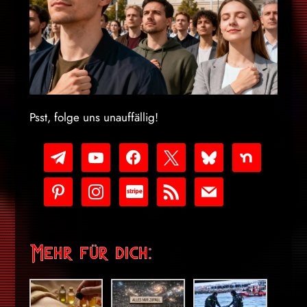
Psst, folge uns unauffällig!
telegram
youtube-
facebook
x
bluesky
nextdoor
play
pinterest
instagram
cc-
rss
mail
stripe
Mehr für dich: