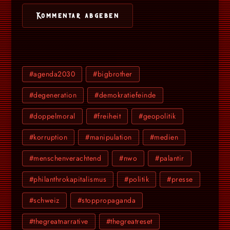
#agenda2030
#bigbrother
#degeneration
#demokratiefeinde
#doppelmoral
#freiheit
#geopolitik
#korruption
#manipulation
#medien
#menschenverachtend
#nwo
#palantir
#philanthrokapitalismus
#politik
#presse
#schweiz
#stoppropaganda
#thegreatnarrative
#thegreatreset