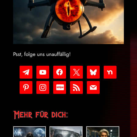
Psst, folge uns unauffällig!
telegram
youtube-
facebook
x
bluesky
nextdoor
play
pinterest
instagram
cc-
rss
mail
stripe
Mehr für dich: