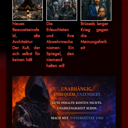
Neues
Die
Brüssels langer
Bewusstseinsfe
Erleuchteten
Krieg gegen
ld, alte
und ihre
die
Architektur:
Abwehrmecha
Meinungsfreih
Der Kult, der
nismen: Ein
eit
sich selbst für
Spiegel, den
keinen hält
niemand
halten will