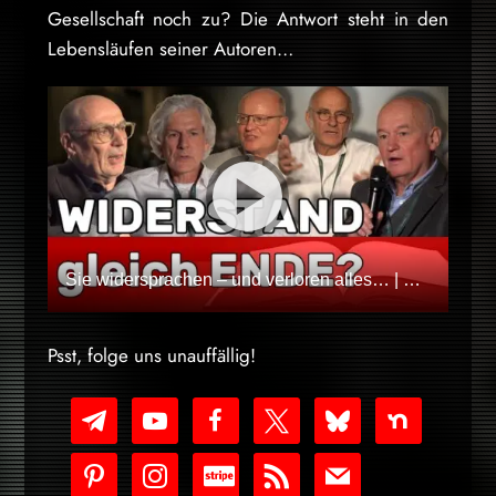
Gesellschaft noch zu? Die Antwort steht in den
Lebensläufen seiner Autoren…
Sie widersprachen – und verloren alles… | Mut zum Widerspruch
Psst, folge uns unauffällig!
telegram
youtube-
facebook
x
bluesky
nextdoor
play
pinterest
instagram
cc-
rss
mail
stripe