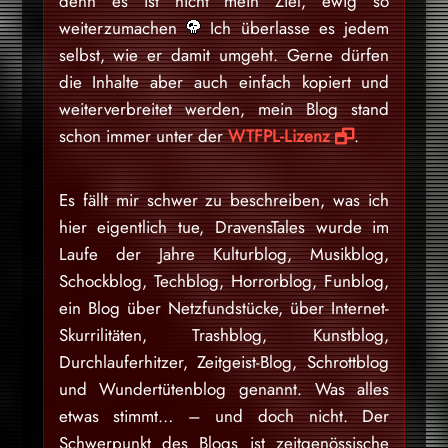
denn es ist nicht mein Ziel, ewig so
weiterzumachen
Ich überlasse es jedem
selbst, wie er damit umgeht. Gerne dürfen
die Inhalte aber auch einfach kopiert und
weiterverbreitet werden, mein Blog stand
schon immer unter der
WTFPL-Lizenz
.
Es fällt mir schwer zu beschreiben, was ich
hier eigentlich tue, DravensTales wurde im
Laufe der Jahre Kulturblog, Musikblog,
Schockblog, Techblog, Horrorblog, Funblog,
ein Blog über Netzfundstücke, über Internet-
Skurrilitäten, Trashblog, Kunstblog,
Durchlauferhitzer, Zeitgeist-Blog, Schrottblog
und Wundertütenblog genannt. Was alles
etwas stimmt… – und doch nicht. Der
Schwerpunkt des Blogs ist zeitgenössische