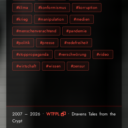
#klima
#konformismus
#korruption
#krieg
#manipulation
#medien
#menschenverachtend
#pandemie
#politik
#presse
#redefreiheit
#stoppropaganda
#verschwörung
#video
#wirtschaft
#wissen
#zensur
2007 – 2026 •
WTFPL
• Dravens Tales from the
Crypt