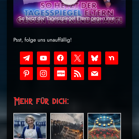
So hetzt der Tagesspiegel Eltern gegen ihre Kinder auf!
Psst, folge uns unauffällig!
telegram
youtube-
facebook
x
bluesky
nextdoor
play
pinterest
instagram
cc-
rss
mail
stripe
Mehr für dich: