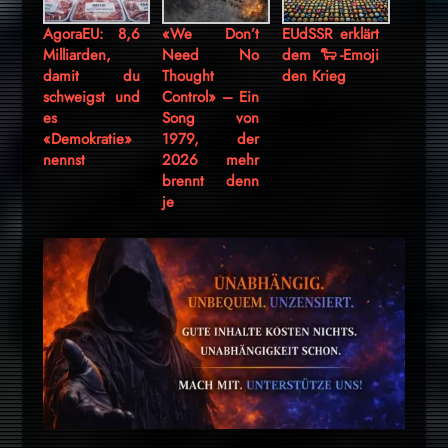
AgoraEU: 8,6
«We Don’t
EUdSSR erklärt
Milliarden,
Need No
dem 🐑-Emoji
damit du
Thought
den Krieg
schweigst und
Control» – Ein
es
Song von
«Demokratie»
1979, der
nennst
2026 mehr
brennt denn
je