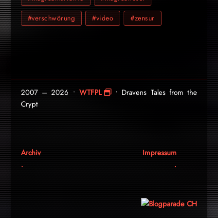
#verschwörung
#video
#zensur
2007 – 2026 •
WTFPL
• Dravens Tales from the
Crypt
Archiv
Impressum
.
.