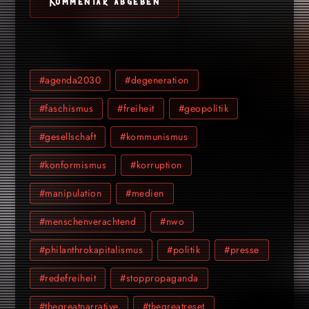
#agenda2030
#degeneration
#faschismus
#freiheit
#geopolitik
#gesellschaft
#kommunismus
#konformismus
#korruption
#manipulation
#medien
#menschenverachtend
#nwo
#philanthrokapitalismus
#politik
#presse
#redefreiheit
#stoppropaganda
#thegreatnarrative
#thegreatreset