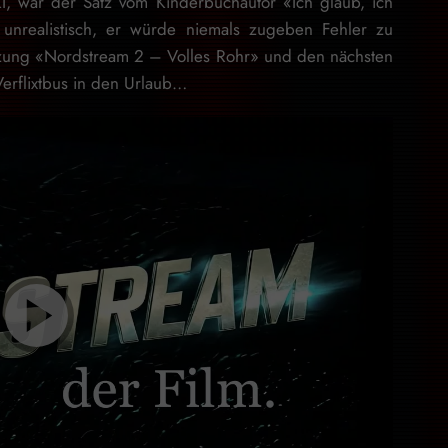
 KI, war der Satz vom Kinderbuchautor «Ich glaub, ich
nrealistisch, er würde niemals zugeben Fehler zu
etzung «Nordstream 2 – Volles Rohr» und den nächsten
erflixtbus in den Urlaub…