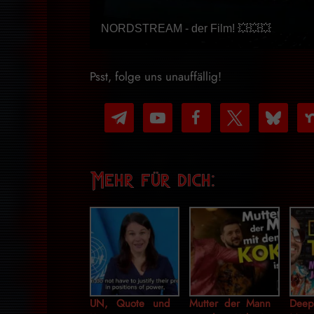
NORDSTREAM - der Film! 💥💥💥
Psst, folge uns unauffällig!
telegram
youtube-
facebook
x
bluesky
nex
play
Mehr für dich:
UN, Quote und
Mutter der Mann
Dee