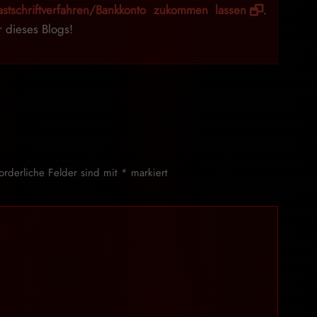
stschriftverfahren/Bankkonto zukommen lassen
.
r dieses Blogs!
forderliche Felder sind mit
*
markiert