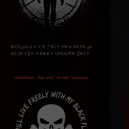
⋔ｴ꒚꒚ﻯ꒒ü￠ｋￓﾼ ꒳ﾼ꒒ￓ ꎧﾼቄ ꒯ﾼｴℕ ﻯ꒒
ᗑ꒚ ｣ﾼￓẔￓ ｋꑙ⋔⋔ￓ ꒤ℕ꒚ﾼℜﾼ Ẕﾼｴￓ
Unterstützen
•
Über mich
•
Kontakt
•
Impressum