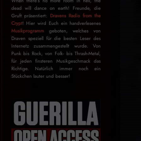
When there’s no more room in hell, the
dead will dance on earth! Freunde, die
Gruft präsentiert:
Dravens Radio from the
Crypt
! Hier wird Euch ein handverlesenes
Musikprogramm
geboten, welches von
Draven speziell für die besten Leser des
Internetz zu­sammen­ge­stellt wurde. Von
Punk bis Rock, von Folk- bis Thrash-Metal,
für je­den finsteren Mu­sik­ge­schmack das
Rich­tige. Natürlich immer noch ein
Stückchen lauter und besser!