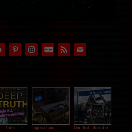
tdoor
pinterest
instagram
cc-
rss
mail
stripe
p Truth –
Tagesschau:
Der Test, den die