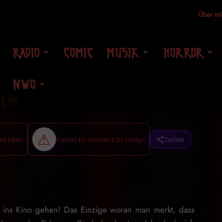
Über m
RADIO
COMIC
MUSIK
HORROR
NWO
ilm
Teilen
n ins Kino gehen! Das Einzige woran man merkt, dass