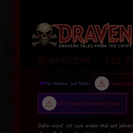
Nordstream – der F
No Masters. Just Nostr:
Dafür würd‘ ich zum ersten Mal seit Jahre