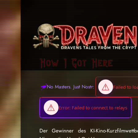
How I Got Here
No Masters. Just Nostr:
Der Gewinner des KI-Kino-Kurzfilmwe