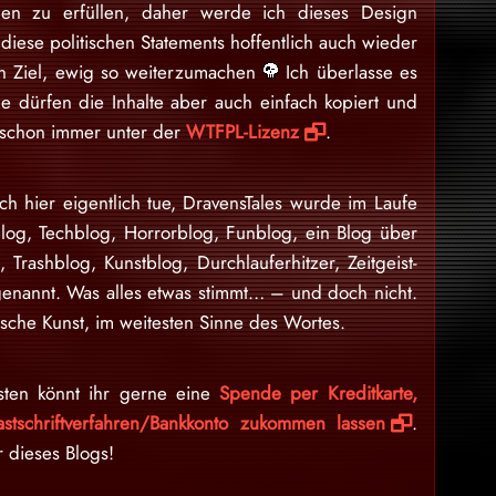
en zu erfüllen, daher werde ich dieses Design
iese politischen Statements hoffentlich auch wieder
ein Ziel, ewig so weiterzumachen
Ich überlasse es
e dürfen die Inhalte aber auch einfach kopiert und
d schon immer unter der
WTFPL-Lizenz
.
ch hier eigentlich tue, DravensTales wurde im Laufe
blog, Techblog, Horrorblog, Funblog, ein Blog über
n, Trashblog, Kunstblog, Durchlauferhitzer, Zeitgeist-
enannt. Was alles etwas stimmt… – und doch nicht.
sche Kunst, im weitesten Sinne des Wortes.
sten könnt ihr gerne eine
Spende per Kreditkarte,
stschriftverfahren/Bankkonto zukommen lassen
.
r dieses Blogs!