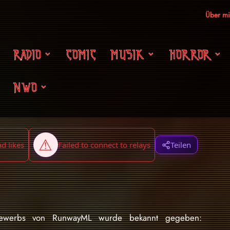
Über m
RADIO
COMIC
MUSIK
HORROR
NWO
Teilen
ttbewerbs von RunwayML wurde bekannt gegeben: