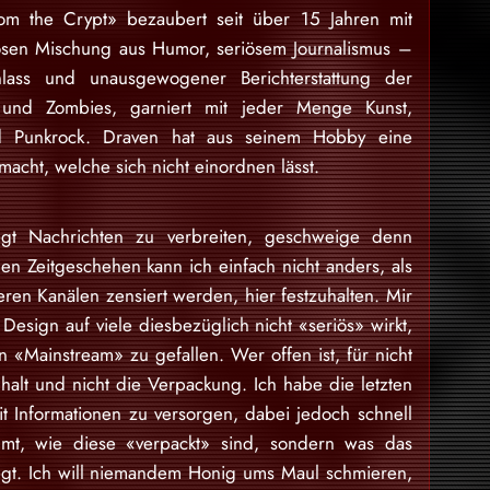
rom the Crypt» bezaubert seit über 15 Jahren mit
osen Mischung aus Humor, seriösem Journalismus –
lass und unausgewogener Berichterstattung der
 und Zombies, garniert mit jeder Menge Kunst,
nd Punkrock. Draven hat aus seinem Hobby eine
acht, welche sich nicht einordnen lässt.
gt Nachrichten zu verbreiten, geschweige denn
en Zeitgeschehen kann ich einfach nicht anders, als
eren Kanälen zensiert werden, hier festzuhalten. Mir
Design auf viele diesbezüglich nicht «seriös» wirkt,
 «Mainstream» zu gefallen. Wer offen ist, für nicht
nhalt und nicht die Verpackung. Ich habe die letzten
 Informationen zu versorgen, dabei jedoch schnell
mt, wie diese «verpackt» sind, sondern was das
egt. Ich will niemandem Honig ums Maul schmieren,