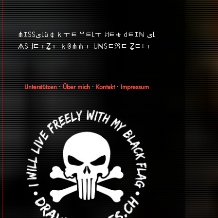
⋔ｴ꒚꒚ﻯ꒒ü￠ｋￓﾼ ꒳ﾼ꒒ￓ ꎧﾼቄ ꒯ﾼｴℕ ﻯ꒒
ᗑ꒚ ｣ﾼￓẔￓ ｋꑙ⋔⋔ￓ ꒤ℕ꒚ﾼℜﾼ Ẕﾼｴￓ
Unterstützen
•
Über mich
•
Kontakt
•
Impressum