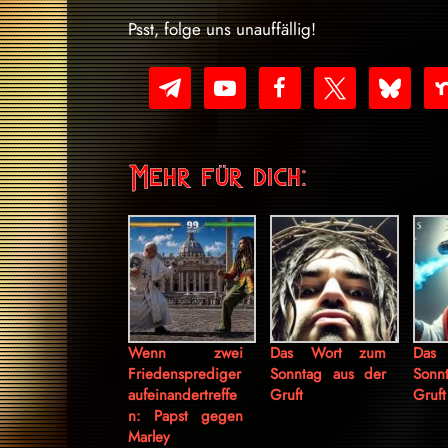
Psst, folge uns unauffällig!
telegram
youtube-
facebook
x
bluesky
nex
play
Mehr für dich:
Wenn zwei
Das Wort zum
Das
Friedensprediger
Sonntag aus der
Sonn
aufeinandertreffe
Gruft
Gruft
n: Papst gegen
Marley