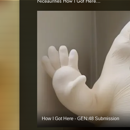
Niceaunties How I Got Here…
How I Got Here - GEN:48 Submission