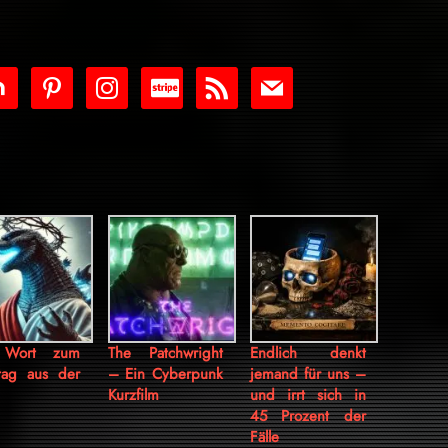
tdoor
pinterest
instagram
cc-
rss
mail
stripe
 Wort zum
The Patchwright
Endlich denkt
tag aus der
– Ein Cyberpunk
jemand für uns –
Kurzfilm
und irrt sich in
45 Prozent der
Fälle