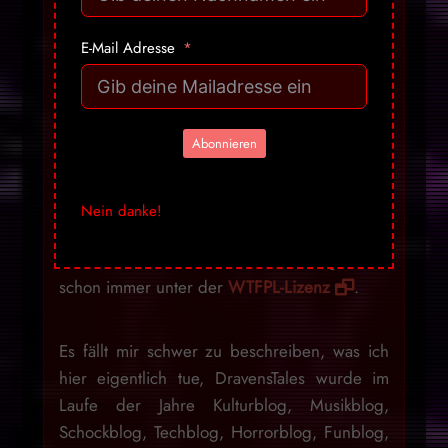
schmieren, um auf irgendwelche Weise
Erwartungen zu erfüllen, daher werde ich
E-Mail Adresse
dieses Design beibehalten, denn irgendwann
werde ich diese politischen Statements
hoffentlich auch wieder sein lassen können,
Abonnieren
denn es ist nicht mein Ziel, ewig so
weiterzumachen
Ich überlasse es jedem
selbst, wie er damit umgeht. Gerne dürfen
Nein danke!
die Inhalte aber auch einfach kopiert und
weiterverbreitet werden, mein Blog stand
schon immer unter der
WTFPL-Lizenz
.
Es fällt mir schwer zu beschreiben, was ich
hier eigentlich tue, DravensTales wurde im
Laufe der Jahre Kulturblog, Musikblog,
Schockblog, Techblog, Horrorblog, Funblog,