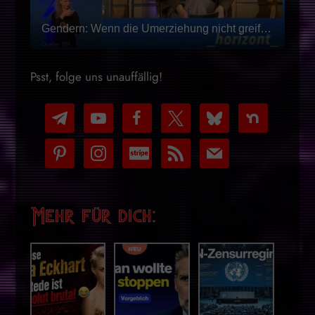
Gendern: Wenn die Umerziehung nicht greift, muss sie halt verstärkt werden
Psst, folge uns unauffällig!
telegram
youtube-
facebook
x
bluesky
nextdoor
play
pinterest
instagram
cc-
rss
mail
stripe
Mehr für dich: