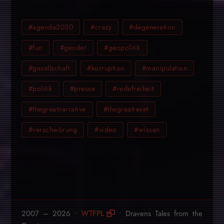
#agenda2030
#crazy
#degeneration
#fun
#gender
#geopolitik
#gesellschaft
#korruption
#manipulation
#politik
#presse
#redefreiheit
#thegreatnarrative
#thegreatreset
#verschwörung
#video
#wissen
2007 – 2026 •
WTFPL
• Dravens Tales from the