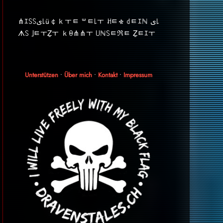
⋔ｴ꒚꒚ﻯ꒒ü￠ｋￓﾼ ꒳ﾼ꒒ￓ ꎧﾼቄ ꒯ﾼｴℕ ﻯ꒒
ᗑ꒚ ｣ﾼￓẔￓ ｋꑙ⋔⋔ￓ ꒤ℕ꒚ﾼℜﾼ Ẕﾼｴￓ
Unterstützen
•
Über mich
•
Kontakt
•
Impressum