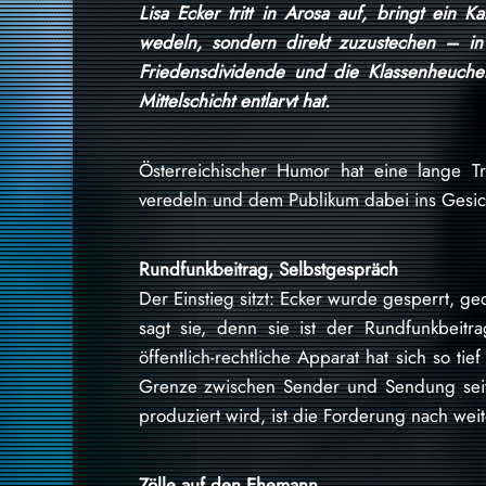
Lisa Ecker tritt in Arosa auf, bringt ein K
wedeln, sondern direkt zuzustechen – in 
Friedensdividende und die Klassenheuchel
Mittelschicht entlarvt hat.
Österreichischer Humor hat eine lange T
veredeln und dem Publikum dabei ins Gesicht
Rundfunkbeitrag, Selbstgespräch
Der Einstieg sitzt: Ecker wurde gesperrt, ge
sagt sie, denn sie ist der Rundfunkbeitr
öffentlich-rechtliche Apparat hat sich so tie
Grenze zwischen Sender und Sendung seit 
produziert wird, ist die Forderung nach wei
Zölle auf den Ehemann