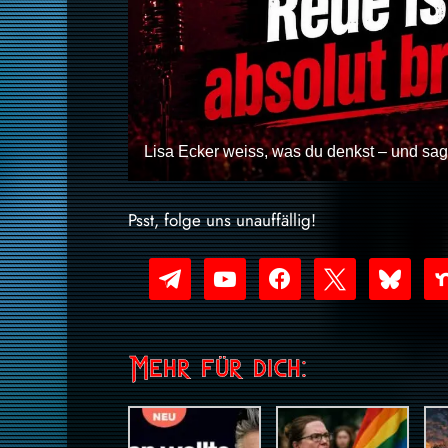
Lisa Ecker weiss, was du denkst – und sagt
Psst, folge uns unauffällig!
telegram
youtube-
facebook
x
bluesky
nex
play
Mehr für dich: