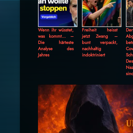
Wenn ihr wüsstet,
Freiheit heisst
Der
was kommt… –
jetzt Zwang –
Ab
Die härteste
bunt verpackt,
bet
Analyse des
nachhaltig
Cov
Jahres
indoktriniert
Sch
Des
Naz
sin