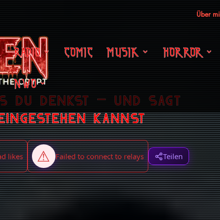
Über m
RADIO
COMIC
MUSIK
HORROR
NWO
as du denkst – und sagt
 eingestehen kannst
Teilen