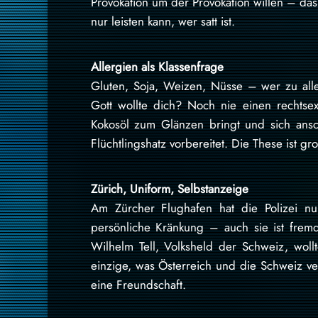
Provokation um der Provokation willen – das i
nur leisten kann, wer satt ist.
Allergien als Klassenfrage
Gluten, Soja, Weizen, Nüsse – wer zu allem
Gott wollte dich? Noch nie einen rechtse
Kokosöl zum Glänzen bringt und sich ansc
Flüchtlingshatz vorbereitet. Die These ist gr
Zürich, Uniform, Selbstanzeige
Am Zürcher Flughafen hat die Polizei n
persönliche Kränkung – auch sie ist fremd
Wilhelm Tell, Volksheld der Schweiz, woll
einzige, was Österreich und die Schweiz ve
eine Freundschaft.