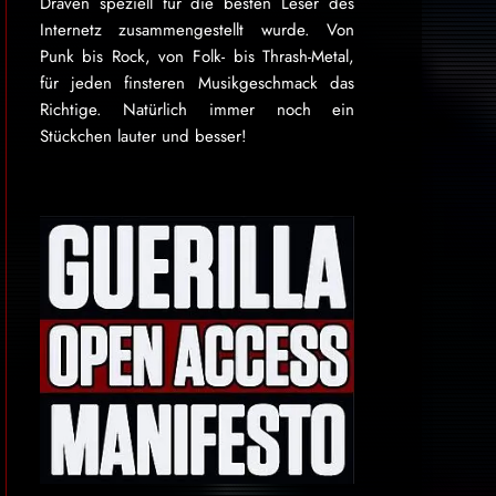
Draven speziell für die besten Leser des
Internetz zu­sammen­ge­stellt wurde. Von
Punk bis Rock, von Folk- bis Thrash-Metal,
für je­den finsteren Mu­sik­ge­schmack das
Rich­tige. Natürlich immer noch ein
Stückchen lauter und besser!