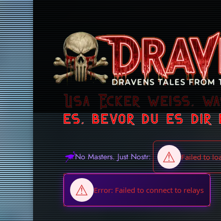
Lisa Ecker weiss, w
es, bevor du es dir
No Masters. Just Nostr: