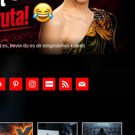
 es, bevor du es dir eingestehen kannst
tdoor
pinterest
instagram
cc-
rss
mail
stripe